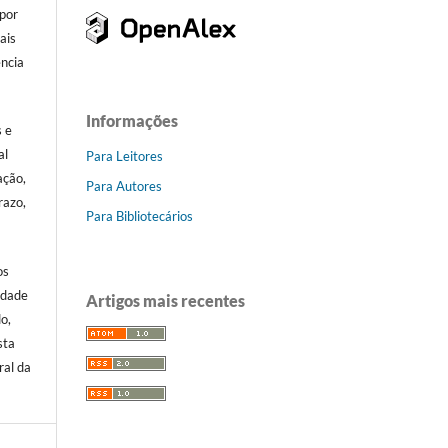
por
ais
ência
.
Informações
s e
al
Para Leitores
ação,
Para Autores
razo,
Para Bibliotecários
os
idade
Artigos mais recentes
o,
sta
ral da