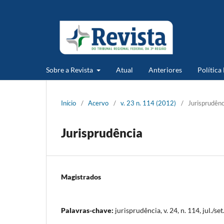
Sobre a Revista
Atual
Anteriores
Política
Início
/
Acervo
/
v. 23 n. 114 (2012)
/
Jurisprudênc
Jurisprudência
Magistrados
Palavras-chave:
jurisprudência, v. 24, n. 114, jul./se