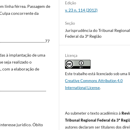
Edição
em linha férrea. Passagem de
v. 23 n. 114 (2012)
. Culpa concorrente da
Seção
Jurisprudência do Tribunal Regiona
Federal da 3ª Região
.......................................77
das à implantação de uma
Licença
e seja realizado o
 com a elaboração de
Este trabalho está licenciado sob uma l
Creative Commons Attribution 4.0
International License
.
.....................................
Ao submeter o texto acadêmico à
Revi
Tribunal Regional Federal da 3ª Regi
nteresse jurídico. Óbito
autores declaram ser titulares dos dire