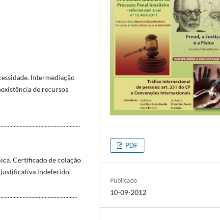
cessidade. Intermediação
Inexistência de recursos
.....................................
PDF
ca. Certificado de colação
stificativa indeferido.
Publicado
10-09-2012
.....................................