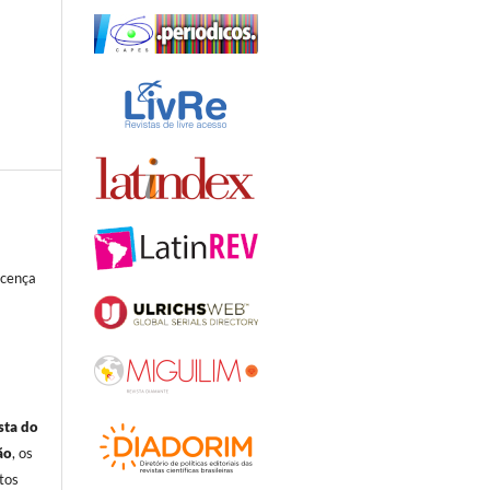
l
icença
sta do
ão
, os
itos