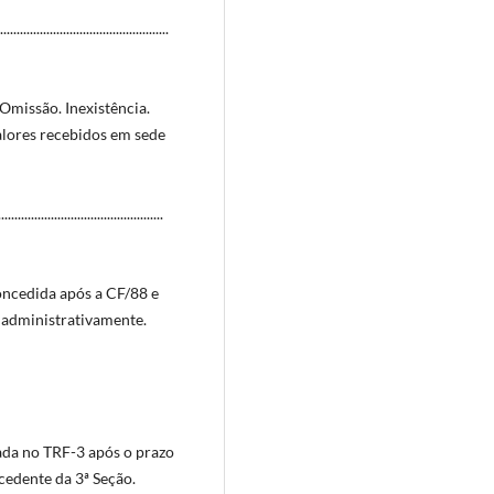
....................................
missão. Inexistência.
alores recebidos em sede
....................................
concedida após a CF/88 e
s administrativamente.
zada no TRF-3 após o prazo
cedente da 3ª Seção.