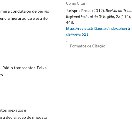
Como Citar
Jurisprudência. (2012).
Revista do Tribu
de mera conduta ou de perigo
Regional Federal da 3ª Região
,
23
(114),
ência hierárquica e estrito
448.
https://revista.trf3.jus.br/index.php/rtrf
cle/view/621
Formatos de Citação
 Rádio transceptor. Faixa
to.
tos inexatos e
para declaração de imposto