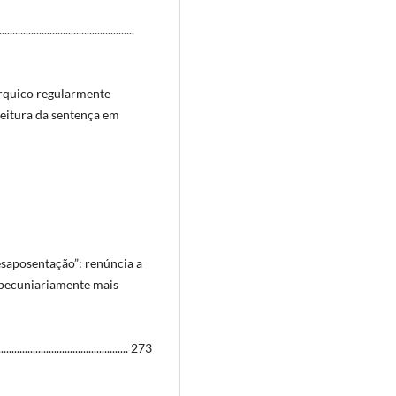
....................................
árquico regularmente
Leitura da sentença em
saposentação”: renúncia a
 pecuniariamente mais
..................................... 273