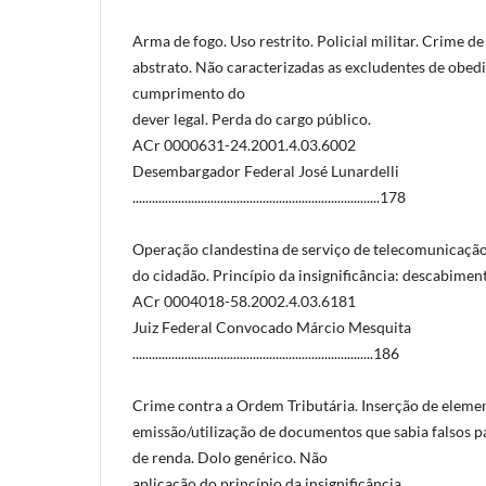
Arma de fogo. Uso restrito. Policial militar. Crime 
abstrato. Não caracterizadas as excludentes de obedi
cumprimento do
dever legal. Perda do cargo público.
ACr 0000631-24.2001.4.03.6002
Desembargador Federal José Lunardelli
............................................................................178
Operação clandestina de serviço de telecomunicação.
do cidadão. Princípio da insignificância: descabimen
ACr 0004018-58.2002.4.03.6181
Juiz Federal Convocado Márcio Mesquita
..........................................................................186
Crime contra a Ordem Tributária. Inserção de elemen
emissão/utilização de documentos que sabia falsos 
de renda. Dolo genérico. Não
aplicação do princípio da insignificância.