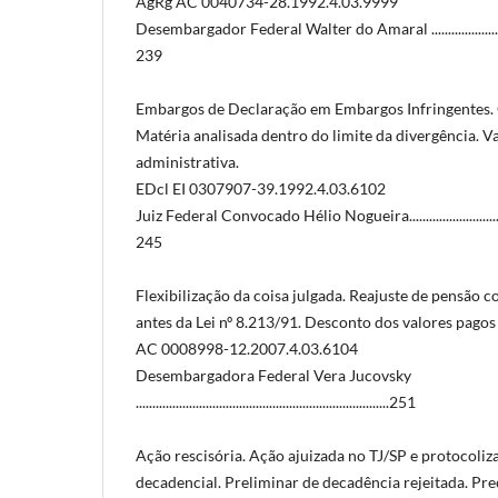
AgRg AC 0040734-28.1992.4.03.9999
Desembargador Federal Walter do Amaral ...................................
239
Embargos de Declaração em Embargos Infringentes. O
Matéria analisada dentro do limite da divergência. V
administrativa.
EDcl EI 0307907-39.1992.4.03.6102
Juiz Federal Convocado Hélio Nogueira........................................
245
Flexibilização da coisa julgada. Reajuste de pensão 
antes da Lei nº 8.213/91. Desconto dos valores pago
AC 0008998-12.2007.4.03.6104
Desembargadora Federal Vera Jucovsky
............................................................................251
Ação rescisória. Ação ajuizada no TJ/SP e protocoli
decadencial. Preliminar de decadência rejeitada. Pre