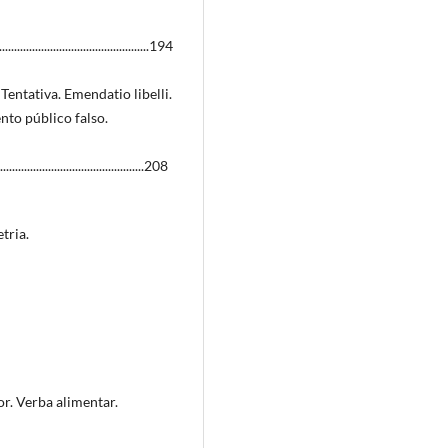
.....................................194
ntativa. Emendatio libelli.
to público falso.
.....................................208
tria.
r. Verba alimentar.