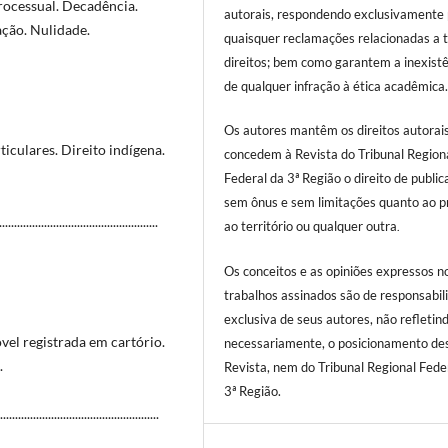
processual. Decadência.
autorais, respondendo exclusivamente 
ação. Nulidade.
quaisquer reclamações relacionadas a t
direitos; bem como garantem a inexist
de qualquer infração à ética acadêmica
Os autores mantêm os direitos autorai
ticulares. Direito indígena.
concedem à Revista do Tribunal Region
Federal da 3ª Região o direito de public
sem ônus e sem limitações quanto ao p
.....................................
ao território ou qualquer outra
.
Os conceitos e as opiniões expressos n
trabalhos assinados são de responsabil
exclusiva de seus autores, não refletind
vel registrada em cartório.
necessariamente, o posicionamento de
.
Revista, nem do Tribunal Regional Fede
3ª Região.
.....................................