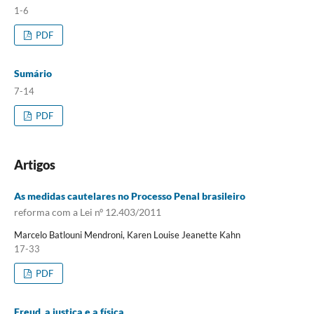
1-6
PDF
Sumário
7-14
PDF
Artigos
As medidas cautelares no Processo Penal brasileiro
reforma com a Lei nº 12.403/2011
Marcelo Batlouni Mendroni, Karen Louise Jeanette Kahn
17-33
PDF
Freud, a justiça e a física