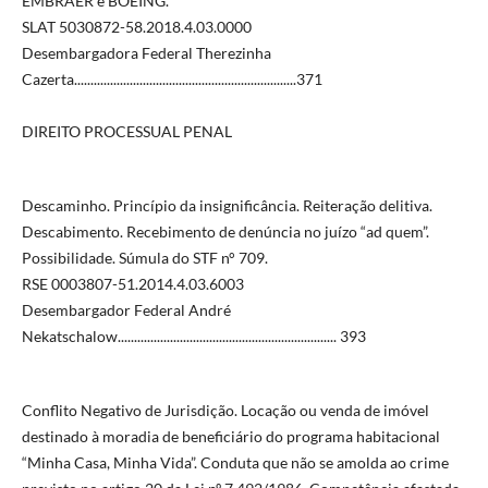
EMBRAER e BOEING.
SLAT 5030872-58.2018.4.03.0000
Desembargadora Federal Therezinha
Cazerta....................................................................371
DIREITO PROCESSUAL PENAL
Descaminho. Princípio da insignificância. Reiteração delitiva.
Descabimento. Recebimento de denúncia no juízo “ad quem”.
Possibilidade. Súmula do STF n° 709.
RSE 0003807-51.2014.4.03.6003
Desembargador Federal André
Nekatschalow................................................................... 393
Conflito Negativo de Jurisdição. Locação ou venda de imóvel
destinado à moradia de beneficiário do programa habitacional
“Minha Casa, Minha Vida”. Conduta que não se amolda ao crime