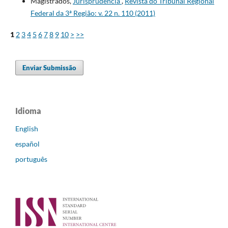
Magistrados,
Jurisprudência
,
Revista do Tribunal Regional
Federal da 3ª Região: v. 22 n. 110 (2011)
1
2
3
4
5
6
7
8
9
10
>
>>
Enviar Submissão
Idioma
English
español
português