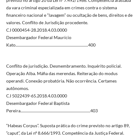
previsto no artigo 20 da Lei nº 7.492/1986. Competência afastada
da vara criminal especializada em crimes contra o sistema
financeiro nacional e “lavagem” ou ocultação de bens, direitos e de
valores. Conflito de Jurisdição procedente.
CJ 0000454-28.2018.4.03.0000
Desembargador Federal Maurício
Kato..............................................................................400
Conflito de jurisdição. Desmembramento. Inquérito policial.
Operação Alba. Máfia das merendas. Reiteração do modus
operandi. Conexão probatória. Não ocorrência. Certames
autônomos.
CJ 5022439-65.2018.4.03.0000
Desembargador Federal Baptista
Pereira...........................................................................403
“Habeas Corpus”. Suposta prática do crime previsto no artigo 89,
“caput”, da Lei nº 8.666/1993. Competência da Justiça Federal.