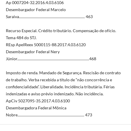
Ap 0007204-32.2016.4.03.6106
Desembargador Federal Marcelo
Saraiva........................................................................... 463
Recurso Especial. Crédito tributário. Compensação de ofício.
Tema 484 do STJ.
REsp ApelReex 5000115-88.2017.4.03.6120
Desembargador Federal Nery
Júnior..................................................................................468
Imposto de renda. Mandado de Segurança. Rescisão de contrato
de trabalho. Verba recebida a título de “não concorrência e
confidencialidade”. Liberalidade. Incidência tributária. Férias
indenizadas e aviso prévio indenizado. Não incidência.
ApCiv 5027095-35.2017.4.03.6100
Desembargadora Federal Mônica
Nobre............................................................................ 473