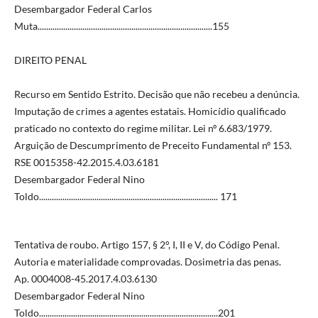
Desembargador Federal Carlos
Muta..................................................................................155
DIREITO PENAL
Recurso em Sentido Estrito. Decisão que não recebeu a denúncia.
Imputação de crimes a agentes estatais. Homicídio qualificado
praticado no contexto do regime militar. Lei nº 6.683/1979.
Arguição de Descumprimento de Preceito Fundamental nº 153.
RSE 0015358-42.2015.4.03.6181
Desembargador Federal Nino
Toldo.................................................................................... 171
Tentativa de roubo. Artigo 157, § 2°, I, II e V, do Código Penal.
Autoria e materialidade comprovadas. Dosimetria das penas.
Ap. 0004008-45.2017.4.03.6130
Desembargador Federal Nino
Toldo....................................................................................201