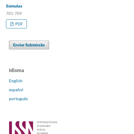
Súmulas
701-709
PDF
Enviar Submissão
Idioma
English
español
português