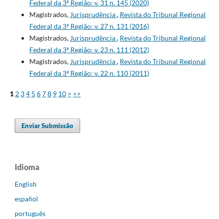
Federal da 3ª Região: v. 31 n. 145 (2020)
Magistrados,
Jurisprudência
,
Revista do Tribunal Regional
Federal da 3ª Região: v. 27 n. 131 (2016)
Magistrados,
Jurisprudência
,
Revista do Tribunal Regional
Federal da 3ª Região: v. 23 n. 111 (2012)
Magistrados,
Jurisprudência
,
Revista do Tribunal Regional
Federal da 3ª Região: v. 22 n. 110 (2011)
1
2
3
4
5
6
7
8
9
10
>
>>
Enviar Submissão
Idioma
English
español
português