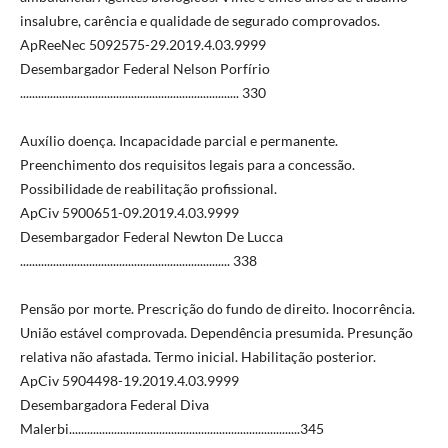
insalubre, carência e qualidade de segurado comprovados.
ApReeNec 5092575-29.2019.4.03.9999
Desembargador Federal Nelson Porfírio
......................................................................... 330
Auxílio doença. Incapacidade parcial e permanente.
Preenchimento dos requisitos legais para a concessão.
Possibilidade de reabilitação profissional.
ApCiv 5900651-09.2019.4.03.9999
Desembargador Federal Newton De Lucca
...................................................................... 338
Pensão por morte. Prescrição do fundo de direito. Inocorrência.
União estável comprovada. Dependência presumida. Presunção
relativa não afastada. Termo inicial. Habilitação posterior.
ApCiv 5904498-19.2019.4.03.9999
Desembargadora Federal Diva
Malerbi.............................................................................345