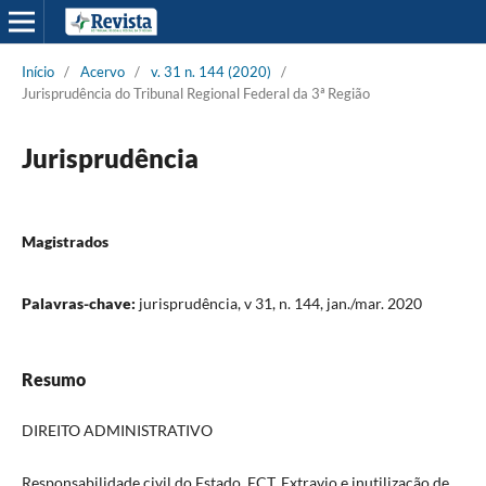
Início
/
Acervo
/
v. 31 n. 144 (2020)
/
Jurisprudência do Tribunal Regional Federal da 3ª Região
Jurisprudência
Magistrados
Palavras-chave:
jurisprudência, v 31, n. 144, jan./mar. 2020
Resumo
DIREITO ADMINISTRATIVO
Responsabilidade civil do Estado. ECT. Extravio e inutilização de