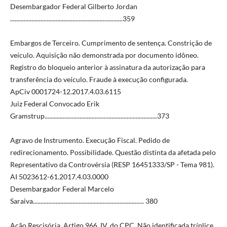
Desembargador Federal Gilberto Jordan
..........................................................................359
Embargos de Terceiro. Cumprimento de sentença. Constrição de
veículo. Aquisição não demonstrada por documento idôneo.
Registro do bloqueio anterior à assinatura da autorização para
transferência do veículo. Fraude à execução configurada.
ApCiv 0001724-12.2017.4.03.6115
Juiz Federal Convocado Erik
Gramstrup..........................................................................373
Agravo de Instrumento. Execução Fiscal. Pedido de
redirecionamento. Possibilidade. Questão distinta da afetada pelo
Representativo da Controvérsia (RESP 16451333/SP - Tema 981).
AI 5023612-61.2017.4.03.0000
Desembargador Federal Marcelo
Saraiva......................................................................... 380
Ação Rescisória. Artigo 966, IV, do CPC. Não identificada tríplice