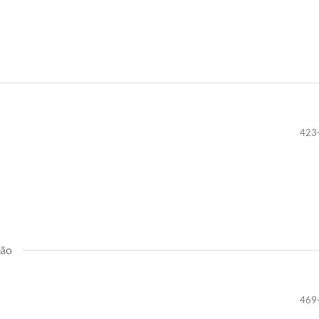
423
ião
469