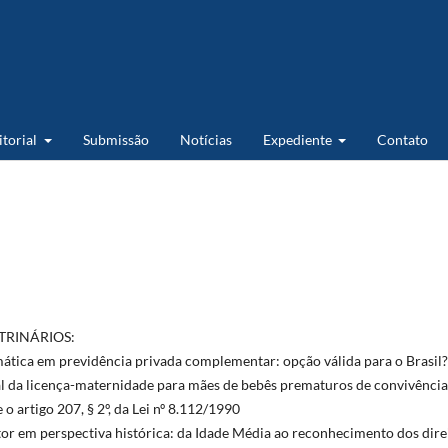
itorial
Submissão
Notícias
Expediente
Contato
TRINÁRIOS:
mática em previdência privada complementar: opção válida para o Brasil?
al da licença-maternidade para mães de bebês prematuros de convivência
e o artigo 207, § 2º, da Lei nº 8.112/1990
tor em perspectiva histórica: da Idade Média ao reconhecimento dos dire