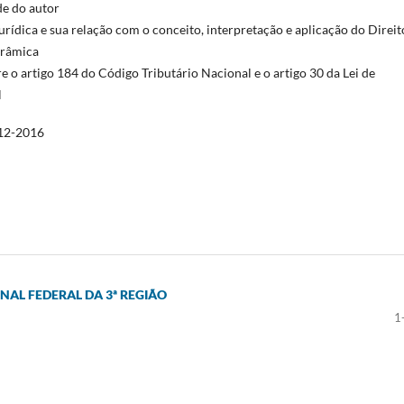
de do autor
urídica e sua relação com o conceito, interpretação e aplicação do Direit
orâmica
re o artigo 184 do Código Tributário Nacional e o artigo 30 da Lei de
l
12-2016
IONAL FEDERAL DA 3ª REGIÃO
1