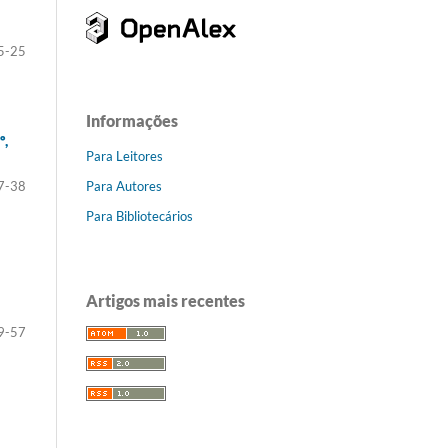
5-25
Informações
º,
Para Leitores
Para Autores
7-38
Para Bibliotecários
Artigos mais recentes
9-57