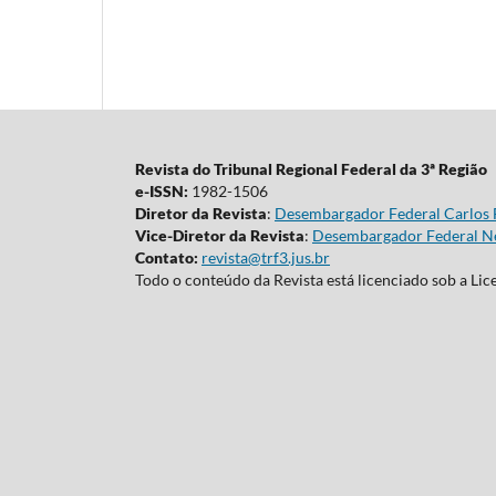
Revista do Tribunal Regional Federal da 3ª Região
e-ISSN:
1982-1506
Diretor da Revista
:
Desembargador Federal Carlos 
Vice-Diretor da Revista
:
Desembargador Federal Ne
Contato:
revista@trf3.jus.br
Todo o conteúdo da Revista está licenciado sob a Li