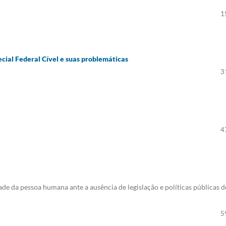
1
cial Federal Cível e suas problemáticas
3
4
dade da pessoa humana ante a ausência de legislação e políticas públicas d
5