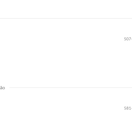
507
ião
581