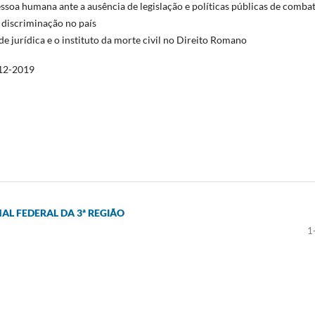
ssoa humana ante a ausência de legislação e políticas públicas de comba
 discriminação no país
de jurídica e o instituto da morte civil no Direito Romano
12-2019
ONAL FEDERAL DA 3ª REGIÃO
1