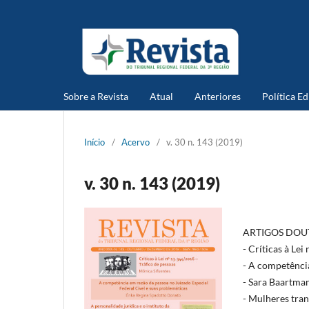
Sobre a Revista
Atual
Anteriores
Política Ed
Início
/
Acervo
/
v. 30 n. 143 (2019)
v. 30 n. 143 (2019)
ARTIGOS DOU
- Críticas à Lei
- A competência
- Sara Baartman
- Mulheres tran