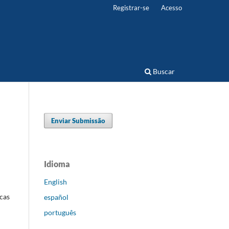
Registrar-se
Acesso
Buscar
Enviar Submissão
Idioma
English
icas
español
português