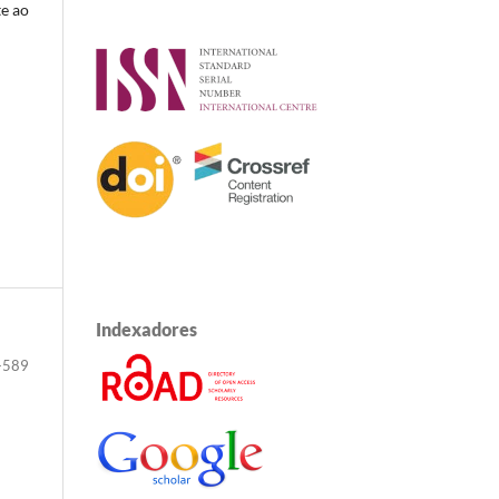
te ao
Indexadores
-589