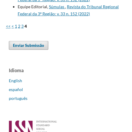
Equipe Editorial,
Súmulas
,
Revista do Tribunal Regional
Federal da 3ª Região: v. 33 n. 152 (2022)
<<
<
1
2
3
4
Enviar Submissão
Idioma
English
español
português