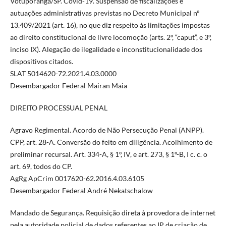
Votuporanga/SP. Covid-19. Suspensão de fiscalizações e
autuações administrativas previstas no Decreto Municipal nº
13.409/2021 (art. 16), no que diz respeito às limitações impostas
ao direito constitucional de livre locomoção (arts. 2º, “caput”, e 3º,
inciso IX). Alegação de ilegalidade e inconstitucionalidade dos
dispositivos citados.
SLAT 5014620-72.2021.4.03.0000
Desembargador Federal Mairan Maia
DIREITO PROCESSUAL PENAL
Agravo Regimental. Acordo de Não Persecução Penal (ANPP).
CPP, art. 28-A. Conversão do feito em diligência. Acolhimento de
preliminar recursal. Art. 334-A, § 1º, IV, e art. 273, § 1º-B, I c. c. o
art. 69, todos do CP.
AgRg ApCrim 0017620-62.2016.4.03.6105
Desembargador Federal André Nekatschalow
Mandado de Segurança. Requisição direta à provedora de internet
pela autoridade policial de dados referentes ao IP de criação de