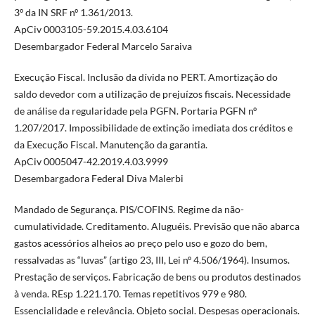
3º da IN SRF nº 1.361/2013.
ApCiv 0003105-59.2015.4.03.6104
Desembargador Federal Marcelo Saraiva
Execução Fiscal. Inclusão da dívida no PERT. Amortização do
saldo devedor com a utilização de prejuízos fiscais. Necessidade
de análise da regularidade pela PGFN. Portaria PGFN nº
1.207/2017. Impossibilidade de extinção imediata dos créditos e
da Execução Fiscal. Manutenção da garantia.
ApCiv 0005047-42.2019.4.03.9999
Desembargadora Federal Diva Malerbi
Mandado de Segurança. PIS/COFINS. Regime da não-
cumulatividade. Creditamento. Aluguéis. Previsão que não abarca
gastos acessórios alheios ao preço pelo uso e gozo do bem,
ressalvadas as “luvas” (artigo 23, III, Lei nº 4.506/1964). Insumos.
Prestação de serviços. Fabricação de bens ou produtos destinados
à venda. REsp 1.221.170. Temas repetitivos 979 e 980.
Essencialidade e relevância. Objeto social. Despesas operacionais.