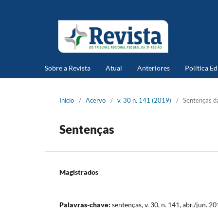
Sobre a Revista
Atual
Anteriores
Política Ed
Início
/
Acervo
/
v. 30 n. 141 (2019)
/
Sentenças da
Sentenças
Magistrados
Palavras-chave:
sentenças, v. 30, n. 141, abr./jun. 2