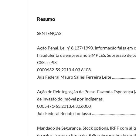
Resumo
SENTENÇAS
Ação Penal. Lei nº 8.137/1990. Informação falsa em c
fraudulenta da empresa no SIMPLES. Supressão de p
CSSL e PIS.
0000632-59.2013.4.03.6108
Juiz Federal Mauro Salles Ferreira Leite .....................................
Ação de Reintegração de Posse. Fazenda Esperança 
de invasão do imóvel por indígenas.
0005471-63.2013.4.30.6000
Juiz Federal Renato Toniasso .......................................................
Mandado de Segurança. Stock options. IRPF com alí
do valor já pago a título de IRPF sobre ganho de capi