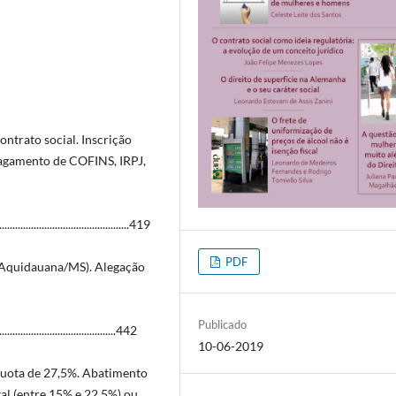
ontrato social. Inscrição
agamento de COFINS, IRPJ,
......................................419
PDF
(Aquidauana/MS). Alegação
Publicado
.....................................442
10-06-2019
quota de 27,5%. Abatimento
tal (entre 15% e 22,5%) ou,