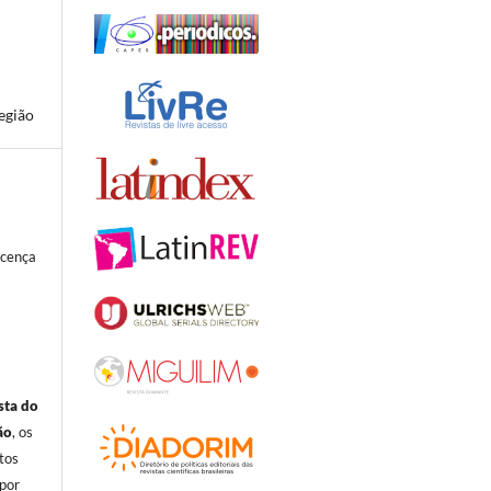
egião
icença
sta do
ão
, os
itos
por