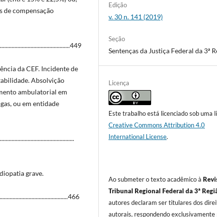
Edição
ins de compensação
v. 30 n. 141 (2019)
Seção
.....................................449
Sentenças da Justiça Federal da 3ª R
ência da CEF. Incidente de
abilidade. Absolvição
Licença
amento ambulatorial em
ogas, ou em entidade
Este trabalho está licenciado sob uma l
Creative Commons Attribution 4.0
International License
.
....................................
iopatia grave.
Ao submeter o texto acadêmico à
Revi
Tribunal Regional Federal da 3ª Regi
......................................466
autores declaram ser titulares dos dire
autorais, respondendo exclusivamente 