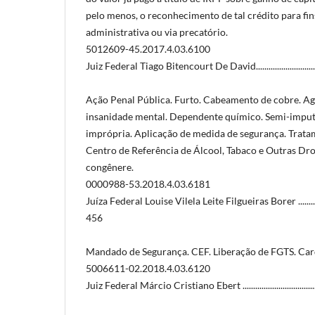
pelo menos, o reconhecimento de tal crédito para f
administrativa ou via precatório.
5012609-45.2017.4.03.6100
Juiz Federal Tiago Bitencourt De David.......................................
Ação Penal Pública. Furto. Cabeamento de cobre. Ag
insanidade mental. Dependente químico. Semi-imput
imprópria. Aplicação de medida de segurança. Trat
Centro de Referência de Álcool, Tabaco e Outras Dr
congênere.
0000988-53.2018.4.03.6181
Juíza Federal Louise Vilela Leite Filgueiras Borer .......................
456
Mandado de Segurança. CEF. Liberação de FGTS. Card
5006611-02.2018.4.03.6120
Juiz Federal Márcio Cristiano Ebert ...........................................