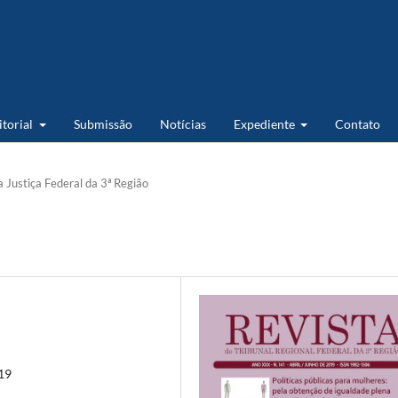
itorial
Submissão
Notícias
Expediente
Contato
 Justiça Federal da 3ª Região
019