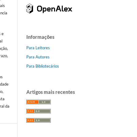
ais
ência
.
s e
Informações
al
Para Leitores
ação,
razo,
Para Autores
Para Bibliotecários
os
idade
Artigos mais recentes
o,
sta
ral da