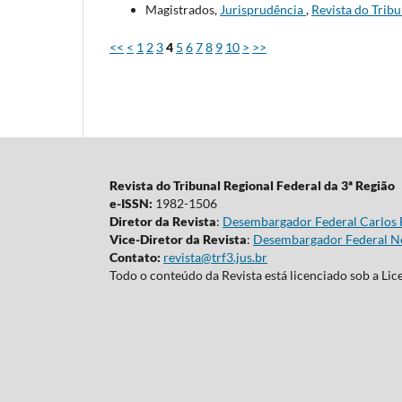
Magistrados,
Jurisprudência
,
Revista do Tribu
<<
<
1
2
3
4
5
6
7
8
9
10
>
>>
Revista do Tribunal Regional Federal da 3ª Região
e-ISSN:
1982-1506
Diretor da Revista
:
Desembargador Federal Carlos 
Vice-Diretor da Revista
:
Desembargador Federal Ne
Contato:
revista@trf3.jus.br
Todo o conteúdo da Revista está licenciado sob a Li