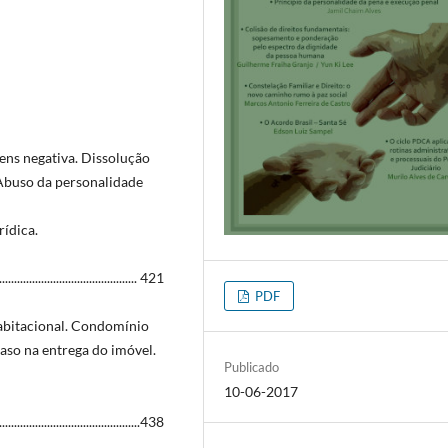
ens negativa. Dissolução
Abuso da personalidade
rídica.
..................................... 421
PDF
habitacional. Condomínio
aso na entrega do imóvel.
Publicado
10-06-2017
......................................438