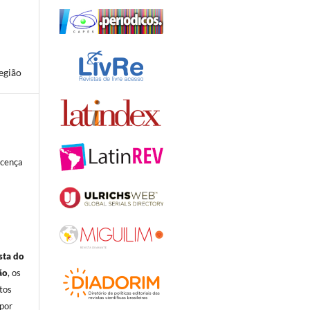
egião
icença
sta do
ão
, os
itos
por