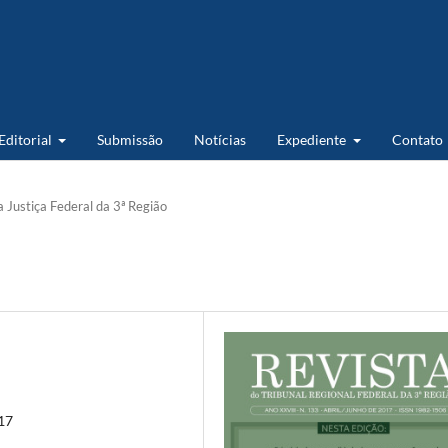
 Editorial
Submissão
Notícias
Expediente
Contato
 Justiça Federal da 3ª Região
017