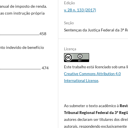
Edição
 anual de imposto de renda.
v. 28 n. 133 (2017)
sas com instrução própria
Seção
Sentenças da Justiça Federal da 3ª R
......................................458
to indevido de benefício
Licença
Este trabalho está licenciado sob uma l
..................................... 474
Creative Commons Attribution 4.0
International License
.
Ao submeter o texto acadêmico à
Revi
Tribunal Regional Federal da 3ª Regi
autores declaram ser titulares dos dire
autorais, respondendo exclusivamente 