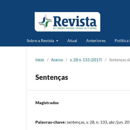
Sobre a Revista
Atual
Anteriores
Política
Início
/
Acervo
/
v. 28 n. 133 (2017)
/
Sentenças da
Sentenças
Magistrados
Palavras-chave:
sentenças, v. 28, n. 133, abr./jun. 2