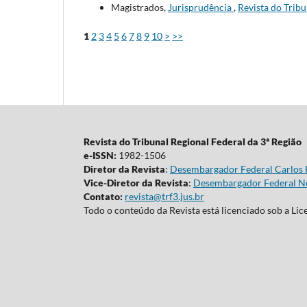
Magistrados,
Jurisprudência
,
Revista do Tribu
1
2
3
4
5
6
7
8
9
10
>
>>
Revista do Tribunal Regional Federal da 3ª Região
e-ISSN:
1982-1506
Diretor da Revista
:
Desembargador Federal Carlos 
Vice-Diretor da Revista
:
Desembargador Federal Ne
Contato:
revista@trf3.jus.br
Todo o conteúdo da Revista está licenciado sob a Li