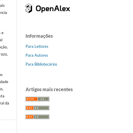
ais
ência
.
s e
Informações
al
Para Leitores
ação,
razo,
Para Autores
Para Bibliotecários
os
idade
Artigos mais recentes
o,
sta
ral da