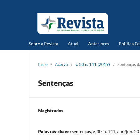
Sobre a Revista
Atual
Anteriores
Política Ed
Início
/
Acervo
/
v. 30 n. 141 (2019)
/
Sentenças da
Sentenças
Magistrados
Palavras-chave:
sentenças, v. 30, n. 141, abr./jun. 2