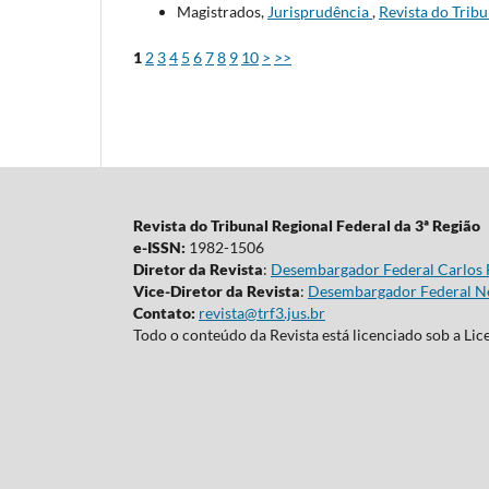
Magistrados,
Jurisprudência
,
Revista do Tribu
1
2
3
4
5
6
7
8
9
10
>
>>
Revista do Tribunal Regional Federal da 3ª Região
e-ISSN:
1982-1506
Diretor da Revista
:
Desembargador Federal Carlos 
Vice-Diretor da Revista
:
Desembargador Federal Ne
Contato:
revista@trf3.jus.br
Todo o conteúdo da Revista está licenciado sob a Li