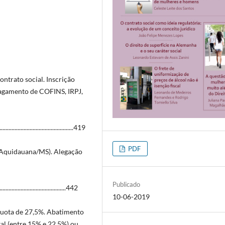
ontrato social. Inscrição
agamento de COFINS, IRPJ,
......................................419
PDF
(Aquidauana/MS). Alegação
Publicado
.....................................442
10-06-2019
quota de 27,5%. Abatimento
tal (entre 15% e 22,5%) ou,