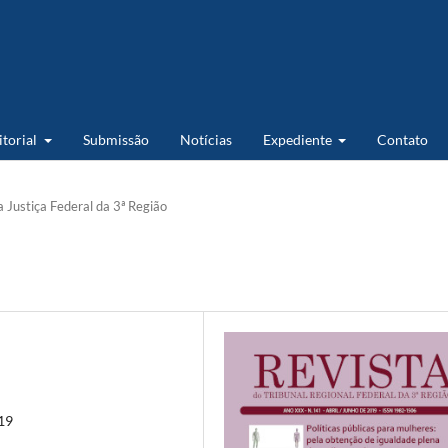
itorial
Submissão
Notícias
Expediente
Contato
 Justiça Federal da 3ª Região
019