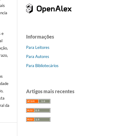
ais
ência
.
s e
Informações
al
Para Leitores
ação,
razo,
Para Autores
Para Bibliotecários
os
idade
Artigos mais recentes
o,
sta
ral da