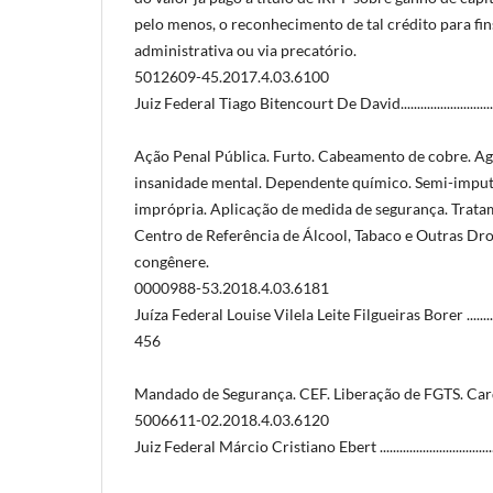
pelo menos, o reconhecimento de tal crédito para f
administrativa ou via precatório.
5012609-45.2017.4.03.6100
Juiz Federal Tiago Bitencourt De David.......................................
Ação Penal Pública. Furto. Cabeamento de cobre. Ag
insanidade mental. Dependente químico. Semi-imput
imprópria. Aplicação de medida de segurança. Trat
Centro de Referência de Álcool, Tabaco e Outras Dr
congênere.
0000988-53.2018.4.03.6181
Juíza Federal Louise Vilela Leite Filgueiras Borer .......................
456
Mandado de Segurança. CEF. Liberação de FGTS. Card
5006611-02.2018.4.03.6120
Juiz Federal Márcio Cristiano Ebert ...........................................