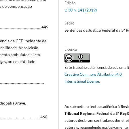
Edição
ins de compensação
v. 30 n. 141 (2019)
Seção
.....................................449
Sentenças da Justiça Federal da 3ª R
ência da CEF. Incidente de
abilidade. Absolvição
Licença
amento ambulatorial em
ogas, ou em entidade
Este trabalho está licenciado sob uma l
Creative Commons Attribution 4.0
International License
.
....................................
iopatia grave.
Ao submeter o texto acadêmico à
Revi
Tribunal Regional Federal da 3ª Regi
......................................466
autores declaram ser titulares dos dire
autorais, respondendo exclusivamente 