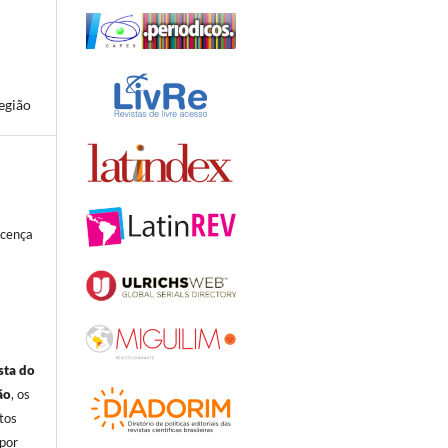
egião
icença
sta do
ão
, os
itos
por