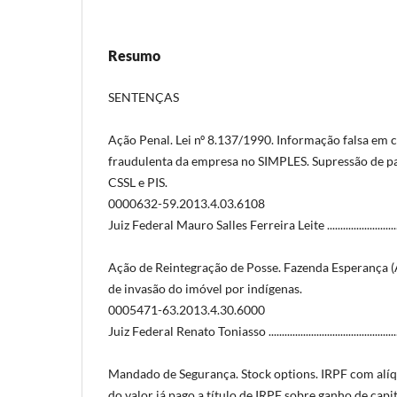
Resumo
SENTENÇAS
Ação Penal. Lei nº 8.137/1990. Informação falsa em c
fraudulenta da empresa no SIMPLES. Supressão de p
CSSL e PIS.
0000632-59.2013.4.03.6108
Juiz Federal Mauro Salles Ferreira Leite .....................................
Ação de Reintegração de Posse. Fazenda Esperança 
de invasão do imóvel por indígenas.
0005471-63.2013.4.30.6000
Juiz Federal Renato Toniasso .......................................................
Mandado de Segurança. Stock options. IRPF com alí
do valor já pago a título de IRPF sobre ganho de capi