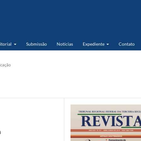
itorial
Submissão
Notícias
Expediente
Contato
icação
4