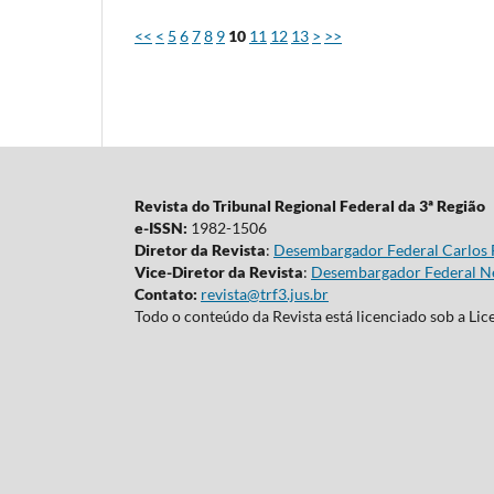
<<
<
5
6
7
8
9
10
11
12
13
>
>>
Revista do Tribunal Regional Federal da 3ª Região
e-ISSN:
1982-1506
Diretor da Revista
:
Desembargador Federal Carlos 
Vice-Diretor da Revista
:
Desembargador Federal Ne
Contato:
revista@trf3.jus.br
Todo o conteúdo da Revista está licenciado sob a Li