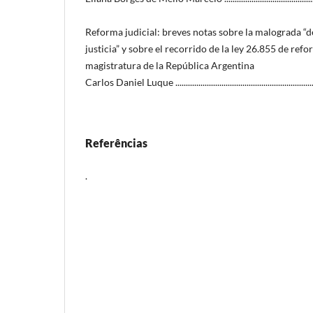
Reforma judicial: breves notas sobre la malograda “
justicia” y sobre el recorrido de la ley 26.855 de refo
magistratura de la República Argentina
Carlos Daniel Luque ......................................................................
Referências
.