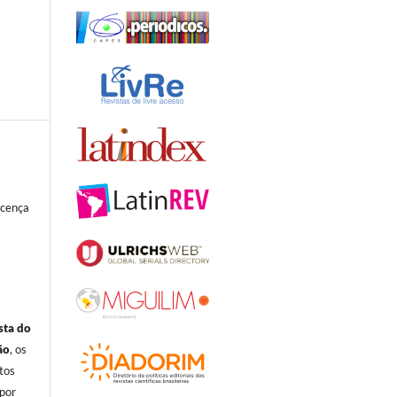
icença
sta do
ão
, os
itos
por