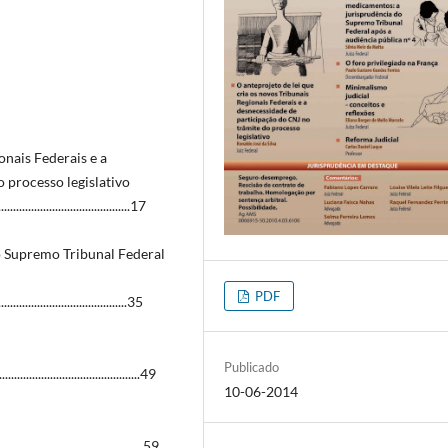
onais Federais e a
 processo legislativo
.......................................17
 Supremo Tribunal Federal
PDF
......................................35
Publicado
......................................49
10-06-2014
.......................................59