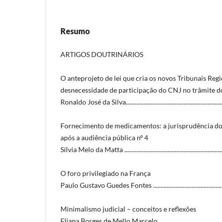
Resumo
ARTIGOS DOUTRINÁRIOS
O anteprojeto de lei que cria os novos Tribunais Regi
desnecessidade de participação do CNJ no trâmite do
Ronaldo José da Silva.....................................................................
Fornecimento de medicamentos: a jurisprudência do
após a audiência pública nº 4
Sílvia Melo da Matta ......................................................................
O foro privilegiado na França
Paulo Gustavo Guedes Fontes .......................................................
Minimalismo judicial – conceitos e reflexões
Eliana Borges de Mello Marcelo ...................................................