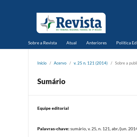
Sobre a Revista
Atual
Anteriores
Política Ed
Início
/
Acervo
/
v. 25 n. 121 (2014)
/
Sobre a publ
Sumário
Equipe editorial
Palavras-chave:
sumário, v. 25, n. 121, abr./jun. 201