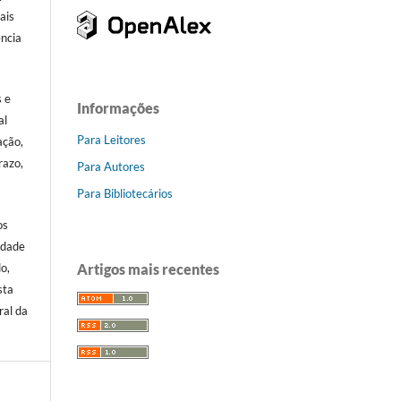
ais
ência
.
s e
Informações
al
Para Leitores
ação,
razo,
Para Autores
Para Bibliotecários
os
idade
Artigos mais recentes
o,
sta
ral da