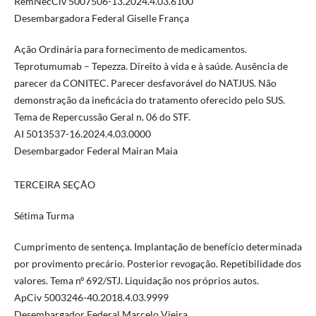
RemNecCiv 5007506-13.2024.4.03.6100
Desembargadora Federal Giselle França
Ação Ordinária para fornecimento de medicamentos.
Teprotumumab – Tepezza. Direito à vida e à saúde. Ausência de
parecer da CONITEC. Parecer desfavorável do NATJUS. Não
demonstração da ineficácia do tratamento oferecido pelo SUS.
Tema de Repercussão Geral n. 06 do STF.
AI 5013537-16.2024.4.03.0000
Desembargador Federal Mairan Maia
TERCEIRA SEÇÃO
Sétima Turma
Cumprimento de sentença. Implantação de benefício determinada
por provimento precário. Posterior revogação. Repetibilidade dos
valores. Tema nº 692/STJ. Liquidação nos próprios autos.
ApCiv 5003246-40.2018.4.03.9999
Desembargador Federal Marcelo Vieira