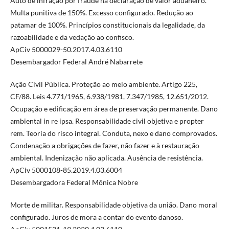
Auto de infração por fraude na declaração de valor aduaneiro.
Multa punitiva de 150%. Excesso configurado. Redução ao
patamar de 100%. Princípios constitucionais da legalidade, da
razoabilidade e da vedação ao confisco.
ApCiv 5000029-50.2017.4.03.6110
Desembargador Federal André Nabarrete
Ação Civil Pública. Proteção ao meio ambiente. Artigo 225,
CF/88. Leis 4.771/1965, 6.938/1981, 7.347/1985, 12.651/2012.
Ocupação e edificação em área de preservação permanente. Dano
ambiental in re ipsa. Responsabilidade civil objetiva e propter
rem. Teoria do risco integral. Conduta, nexo e dano comprovados.
Condenação a obrigações de fazer, não fazer e à restauração
ambiental. Indenização não aplicada. Ausência de resistência.
ApCiv 5000108-85.2019.4.03.6004
Desembargadora Federal Mônica Nobre
Morte de militar. Responsabilidade objetiva da união. Dano moral
configurado. Juros de mora a contar do evento danoso.