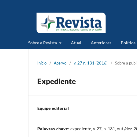
Sobre a Revista
Atual
Anteriores
Política
Início
/
Acervo
/
v. 27 n. 131 (2016)
/
Sobre a publ
Expediente
Equipe editorial
Palavras-chave:
expediente, v. 27, n. 131, out./dez. 