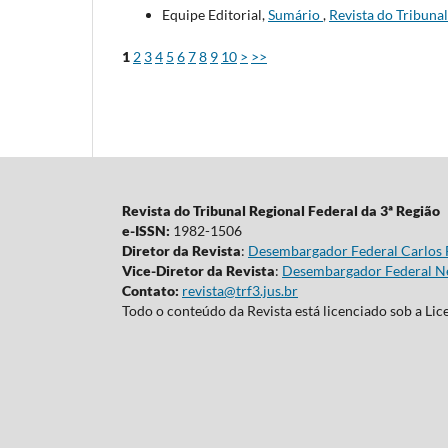
Equipe Editorial,
Sumário
,
Revista do Tribunal
1
2
3
4
5
6
7
8
9
10
>
>>
Revista do Tribunal Regional Federal da 3ª Região
e-ISSN:
1982-1506
Diretor da Revista
:
Desembargador Federal Carlos 
Vice-Diretor da Revista
:
Desembargador Federal Ne
Contato:
revista@trf3.jus.br
Todo o conteúdo da Revista está licenciado sob a Li