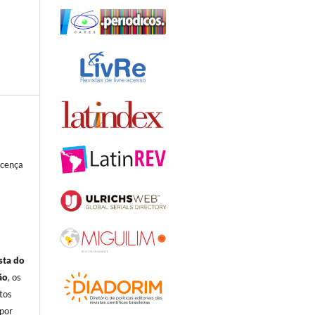
icença
sta do
ão
, os
itos
por