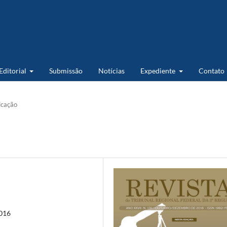
 Editorial
Submissão
Notícias
Expediente
Contato
icação
2016