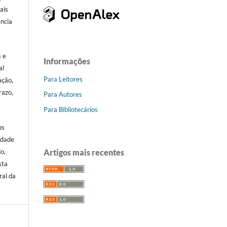
ais
ência
.
s e
Informações
al
Para Leitores
ação,
razo,
Para Autores
Para Bibliotecários
os
idade
Artigos mais recentes
o,
sta
ral da