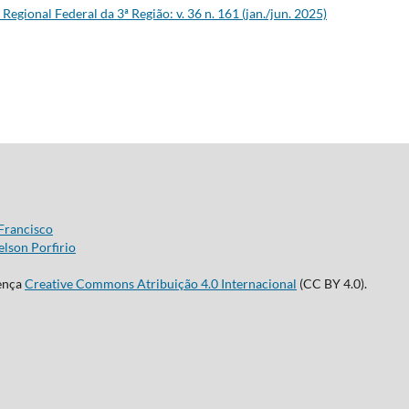
 Regional Federal da 3ª Região: v. 36 n. 161 (jan./jun. 2025)
Francisco
lson Porfirio
cença
Creative Commons Atribuição 4.0 Internacional
(CC BY 4.0).