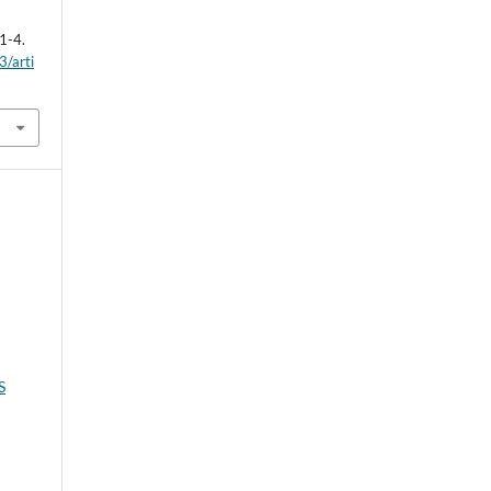
 1-4.
3/arti
S