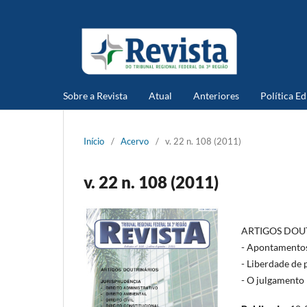
Sobre a Revista
Atual
Anteriores
Política Ed
Início
/
Acervo
/
v. 22 n. 108 (2011)
v. 22 n. 108 (2011)
ARTIGOS DOU
- Apontamentos
- Liberdade de
- O julgamento 