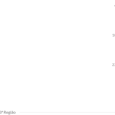
1
2
3ª Região