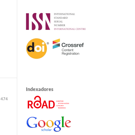
Indexadores
-474