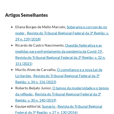
Artigos Semelhantes
Eliana Borges de Mello Marcelo,
Soberania e corrupção no
poder
,
Revista do Tribunal Regional Federal da 3ª Região: v.
29 n. 139 (2018)
Ricardo de Castro Nascimento,
Questão federativa e as
medidas para enfrentamento da pandemia da Covid-19
,
Revista do Tribunal Regional Federal da 3ª Região: v. 32 n.
151 (2021)
Murilo Alves de Carvalho,
O compliance e a nova Lei de
Licitações
,
Revista do Tribunal Regional Federal da 3ª
Região: v. 34 n. 156 (2023)
Roberto Beijato Junior,
O tempo da modernidade e o tempo
da reflexão
,
Revista do Tribunal Regional Federal da 3ª
Região: v. 30 n. 140 (2019)
Equipe editorial,
Sumário
,
Revista do Tribunal Regional
Federal da 3ª Região: v. 27 n. 130 (2016)