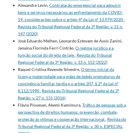
Alexandre Levin,
Contratação emergencial para adquirir
bens e serviços necessários ao enfrentamento da COVID-
19: considerações sobre o artigo 4º da Lei nº 13.979/2020
,
Revista do Tribunal Regional Federal da 3ª Região: v. 31 n.
147 (2020)
José Eduardo Melhen, Leonardo Estevam de Assis Zanini,
Janaina Florinda Ferri Cintrão,
O regime jurídico e a
função social do direito de laje
,
Revista do Tribunal
Regional Federal da 3ª Região: v. 33 n. 152 (2022)
Raquel Cristina Rezende Silvestre,
O termo inicial da
licença-maternidade para mães de bebês prematuros de
convivência familiar tardia e o artigo 207, § 2º, da Lei nº
8.112/1990
,
Revista do Tribunal Regional Federal da 3ª
Região: v. 27 n. 131 (2016)
Flávia Piovesan, Akemi Kamimura,
Tráfico de pessoas sob a
perspectiva de direitos humanos: prevenção, combate,
proteção às vítimas e cooperação internacional
,
Revista do
Tribunal Regional Federal da 3ª Região: v. 30 n. ESPECIAL