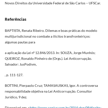
Novos Direitos da Universidade Federal de São Carlos – UFSCar.
Referências
BAPTISTA, Renata Ribeiro. Dilemas e boas práticas do modelo
multijurisdicional no combate a ilícitos transfronteiriços:
algumas pautas para
a aplicação da Lei nº 12.846/2013. In: SOUZA, Jorge Munhós;
QUEIROZ, Ronaldo Pinheiro de (Orgs.). Lei Anticorrupção.
Salvador: JusPodivm,
, p. 111-127.
BOTTINI, Pierpaolo Cruz; TAMASAUSKAS, Igor. A controversa
responsabilidade objetiva na Lei Anticorrupção. Consultor
Jurídico, 9 dez.
Disponível em: <
http://www.conjur.com.br/2014-dez-09/direito-