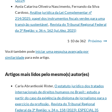
(2019)
Aysla Catarina Oliveira Nascimento, Fernando da Silva
Cardoso,
Análise jurídica da Lei Complementar nº
214/2025: papel dos instrumentos fiscais verdes para uma
transição sustentável
,
Revista do Tribunal Regional Federal
da 3ª Região: v. 36 n. 162 (jul./dez. 2025)
1-10 de 362
Próximo
Você também pode
iniciar uma pesquisa avançada por
similaridade
para este artigo.
Artigos mais lidos pelo mesmo(s) autor(es)
Carla Abrantkoski Rister,
O estatuto jurídico dos tratados
internacionais de direitos humanos no Brasil:: estudo a
partir do caso da exigência de diploma de jornalismo para o
exercício da profissão
,
Revista do Tribunal Regional
Federal da 3ª Região: v. 34 n. 158 (2023): ESPECIAL 35