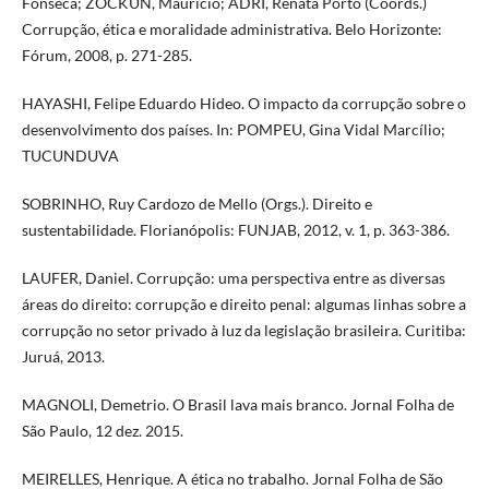
Fonseca; ZOCKUN, Maurício; ADRI, Renata Porto (Coords.)
Corrupção, ética e moralidade administrativa. Belo Horizonte:
Fórum, 2008, p. 271-285.
HAYASHI, Felipe Eduardo Hideo. O impacto da corrupção sobre o
desenvolvimento dos países. In: POMPEU, Gina Vidal Marcílio;
TUCUNDUVA
SOBRINHO, Ruy Cardozo de Mello (Orgs.). Direito e
sustentabilidade. Florianópolis: FUNJAB, 2012, v. 1, p. 363-386.
LAUFER, Daniel. Corrupção: uma perspectiva entre as diversas
áreas do direito: corrupção e direito penal: algumas linhas sobre a
corrupção no setor privado à luz da legislação brasileira. Curitiba:
Juruá, 2013.
MAGNOLI, Demetrio. O Brasil lava mais branco. Jornal Folha de
São Paulo, 12 dez. 2015.
MEIRELLES, Henrique. A ética no trabalho. Jornal Folha de São