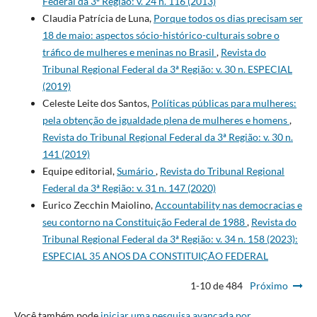
Federal da 3ª Região: v. 24 n. 116 (2013)
Claudia Patrícia de Luna,
Porque todos os dias precisam ser
18 de maio: aspectos sócio-histórico-culturais sobre o
tráfico de mulheres e meninas no Brasil
,
Revista do
Tribunal Regional Federal da 3ª Região: v. 30 n. ESPECIAL
(2019)
Celeste Leite dos Santos,
Políticas públicas para mulheres:
pela obtenção de igualdade plena de mulheres e homens
,
Revista do Tribunal Regional Federal da 3ª Região: v. 30 n.
141 (2019)
Equipe editorial,
Sumário
,
Revista do Tribunal Regional
Federal da 3ª Região: v. 31 n. 147 (2020)
Eurico Zecchin Maiolino,
Accountability nas democracias e
seu contorno na Constituição Federal de 1988
,
Revista do
Tribunal Regional Federal da 3ª Região: v. 34 n. 158 (2023):
ESPECIAL 35 ANOS DA CONSTITUIÇÃO FEDERAL
1-10 de 484
Próximo
Você também pode
iniciar uma pesquisa avançada por