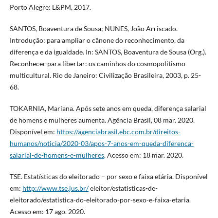
Porto Alegre: L&PM, 2017.
SANTOS, Boaventura de Sousa; NUNES, João Arriscado.
Introdução: para ampliar o cânone do reconhecimento, da
diferença e da igualdade. In: SANTOS, Boaventura de Sousa (Org.).
Reconhecer para libertar: os caminhos do cosmopolitismo
multicultural. Rio de Janeiro: Civilização Brasileira, 2003, p. 25-
68.
TOKARNIA, Mariana. Após sete anos em queda, diferença salarial
de homens e mulheres aumenta. Agência Brasil, 08 mar. 2020.
Disponível em:
https://agenciabrasil.ebc.com.br/direitos-
humanos/noticia/2020-03/apos-7-anos-em-queda-diferenca-
salarial-de-homens-e-mulheres
. Acesso em: 18 mar. 2020.
TSE. Estatísticas do eleitorado – por sexo e faixa etária. Disponível
em:
http://www.tse.jus.br/
eleitor/estatisticas-de-
eleitorado/estatistica-do-eleitorado-por-sexo-e-faixa-etaria.
Acesso em: 17 ago. 2020.