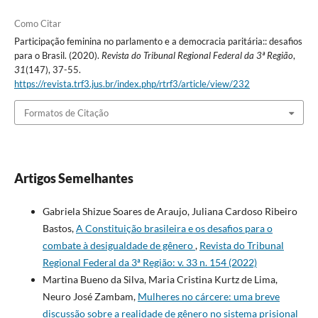
Como Citar
Participação feminina no parlamento e a democracia paritária:: desafios
para o Brasil. (2020).
Revista do Tribunal Regional Federal da 3ª Região
,
31
(147), 37-55.
https://revista.trf3.jus.br/index.php/rtrf3/article/view/232
Formatos de Citação
Artigos Semelhantes
Gabriela Shizue Soares de Araujo, Juliana Cardoso Ribeiro
Bastos,
A Constituição brasileira e os desafios para o
combate à desigualdade de gênero
,
Revista do Tribunal
Regional Federal da 3ª Região: v. 33 n. 154 (2022)
Martina Bueno da Silva, Maria Cristina Kurtz de Lima,
Neuro José Zambam,
Mulheres no cárcere: uma breve
discussão sobre a realidade de gênero no sistema prisional