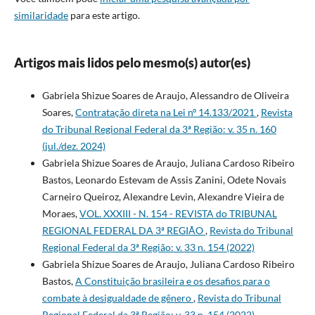
similaridade
para este artigo.
Artigos mais lidos pelo mesmo(s) autor(es)
Gabriela Shizue Soares de Araujo, Alessandro de Oliveira
Soares,
Contratação direta na Lei nº 14.133/2021
,
Revista
do Tribunal Regional Federal da 3ª Região: v. 35 n. 160
(jul./dez. 2024)
Gabriela Shizue Soares de Araujo, Juliana Cardoso Ribeiro
Bastos, Leonardo Estevam de Assis Zanini, Odete Novais
Carneiro Queiroz, Alexandre Levin, Alexandre Vieira de
Moraes,
VOL. XXXIII - N. 154 - REVISTA do TRIBUNAL
REGIONAL FEDERAL DA 3ª REGIÃO
,
Revista do Tribunal
Regional Federal da 3ª Região: v. 33 n. 154 (2022)
Gabriela Shizue Soares de Araujo, Juliana Cardoso Ribeiro
Bastos,
A Constituição brasileira e os desafios para o
combate à desigualdade de gênero
,
Revista do Tribunal
Regional Federal da 3ª Região: v. 33 n. 154 (2022)