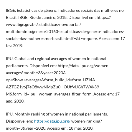
IBGE. Estatísticas de gênero: indicadores sociais das mulheres no
Brasil. IBGE: Rio de Janeiro, 2018. Disponível em: ht tps://
www.ibge.gov.br/estatisticas-novoportal/
multidominio/genero/20163-estatisticas-de-genero-indicadores-
sociais-das-mulheres-no-brasil.html?=&t=o-que-e. Acesso em: 17
fev. 2019.
IPU. Global and regional averages of women in national
parliaments. Disponível em: https://data. ipu.org/women-
averages?month=3&year=2020&
op=Show+averages&form_build_id=form-HZl4A
AZTGZ1v6j7eO8wwNMpZu0HOUtfviJGh7WXk39
M&form_id=ipu__women_averages_filter_form. Acesso em: 17
ago. 2020.
IPU. Monthly ranking of women in national parliaments.
Disponível em:
https://data.ipu.org/
women-ranking?
month=3&year=2020. Acesso em: 18 mar. 2020.