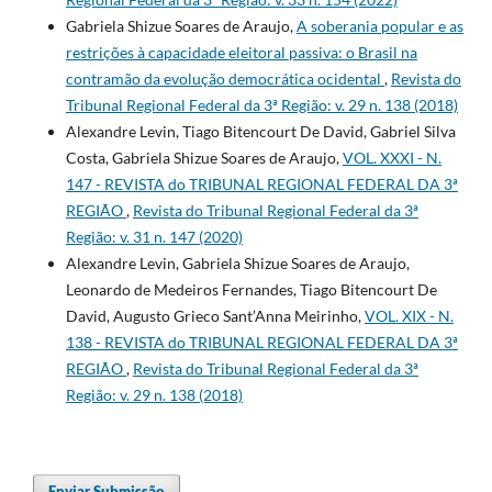
Gabriela Shizue Soares de Araujo,
A soberania popular e as
restrições à capacidade eleitoral passiva: o Brasil na
contramão da evolução democrática ocidental
,
Revista do
Tribunal Regional Federal da 3ª Região: v. 29 n. 138 (2018)
Alexandre Levin, Tiago Bitencourt De David, Gabriel Silva
Costa, Gabriela Shizue Soares de Araujo,
VOL. XXXI - N.
147 - REVISTA do TRIBUNAL REGIONAL FEDERAL DA 3ª
REGIÃO
,
Revista do Tribunal Regional Federal da 3ª
Região: v. 31 n. 147 (2020)
Alexandre Levin, Gabriela Shizue Soares de Araujo,
Leonardo de Medeiros Fernandes, Tiago Bitencourt De
David, Augusto Grieco Sant’Anna Meirinho,
VOL. XIX - N.
138 - REVISTA do TRIBUNAL REGIONAL FEDERAL DA 3ª
REGIÃO
,
Revista do Tribunal Regional Federal da 3ª
Região: v. 29 n. 138 (2018)
Enviar Submissão