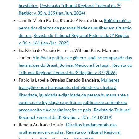
brasileiro
,
Revista do Tribunal Regional Federal da 3ª
Região: v. 35 n. 159 (jan./jun. 2024)
Jamille Vieira Borba, Ricardo Alves de Lima,
Ralé da ralé: a
perda dos direitos da personalidade da mulher em situação
de rua
,
Revista do Tribunal Regional Federal da 3ª Região:
v. 36 n. 161 (jan./jun. 2025)
Lia Kecia de Araujo Ferreira, William Paiva Marques
Junior,
Violência política de gênero: análise comparada das
legislações do Brasil, Bolívia, México e Portugal
,
Revista do
Tribunal Regional Federal da 3ª Região: v. 37 (2026)
Fabiolla Labelle Ornelas Canedo Bandeira,
Mulheres
transgêneros e transexuais: efetividade do direito à
liberdade, igualdade e dignidade da pessoa humana ante a
ausência de legislação e políticas públicas de combate ao
preconceito e à discriminação no país
,
Revista do Tribunal
Regional Federal da 3ª Região: v. 30 n. 143 (2019)
Renata Andrade Lotufo ,
Direitos fundamentais das
mulheres encarceradas
,
Revista do Tribunal Regional