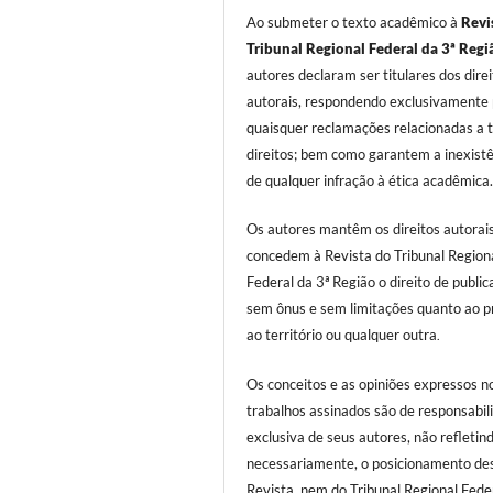
Ao submeter o texto acadêmico à
Revi
Tribunal Regional Federal da 3ª Regi
autores declaram ser titulares dos dire
autorais, respondendo exclusivamente 
quaisquer reclamações relacionadas a t
direitos; bem como garantem a inexist
de qualquer infração à ética acadêmica
Os autores mantêm os direitos autorai
concedem à Revista do Tribunal Region
Federal da 3ª Região o direito de public
sem ônus e sem limitações quanto ao p
ao território ou qualquer outra
.
Os conceitos e as opiniões expressos n
trabalhos assinados são de responsabil
exclusiva de seus autores, não refletind
necessariamente, o posicionamento de
Revista, nem do Tribunal Regional Fede