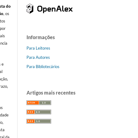
sta do
ão
, os
itos
por
ais
Informações
ência
Para Leitores
.
Para Autores
s e
Para Bibliotecários
al
ação,
razo,
Artigos mais recentes
os
idade
o,
sta
ral da