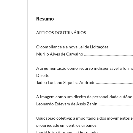
Resumo
ARTIGOS DOUTRINÁRIOS
O compliance e a nova Lei de Licitações
Murilo Alves de Carvalho .........................................................
A argumentação como recurso indispensável à forma
Direito
Tadeu Luciano Siqueira Andrade ..............................................
A imagem como um direito da personalidade autôn
Leonardo Estevam de Assis Zanini ..........................................
Usucapião coletiva: a importância dos movimentos so
propriedade em centros urbanos
Ingrid Elise Scaramucci Fernandes ..........................................