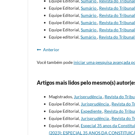
Equipe Editorial,
Sumário
,
Revista do Tribunal
Equipe Editorial,
Sumário
,
Revista do Tribunal
Equipe Editorial,
Sumário
,
Revista do Tribunal
Equipe Editorial,
Sumário
,
Revista do Tribunal
Equipe Editorial,
Sumário
,
Revista do Tribunal
Equipe editorial,
Sumário
,
Revista do Tribunal
Anterior
Você também pode
iniciar uma pesquisa avançada po
Artigos mais lidos pelo mesmo(s) autor(e
Magistrados,
Jurisprudência
,
Revista do Tribu
Equipe Editorial,
Jurisprudência
,
Revista do T
Equipe Editorial,
Expediente
,
Revista do Tribu
Equipe Editorial,
Jurisprudência
,
Revista do T
Equipe Editorial,
Especial 35 anos da Constitu
(2023): ESPECIAL 35 ANOS DA CONSTITUI