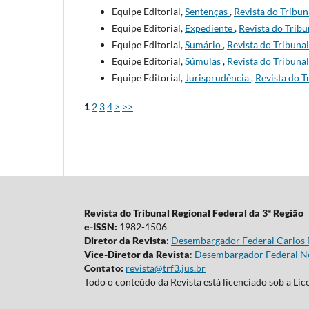
Equipe Editorial,
Sentenças
,
Revista do Tribun
Equipe Editorial,
Expediente
,
Revista do Tribu
Equipe Editorial,
Sumário
,
Revista do Tribunal
Equipe Editorial,
Súmulas
,
Revista do Tribunal
Equipe Editorial,
Jurisprudência
,
Revista do T
1
2
3
4
>
>>
Revista do Tribunal Regional Federal da 3ª Região
e-ISSN:
1982-1506
Diretor da Revista
:
Desembargador Federal Carlos 
Vice-Diretor da Revista
:
Desembargador Federal Ne
Contato:
revista@trf3.jus.br
Todo o conteúdo da Revista está licenciado sob a Li