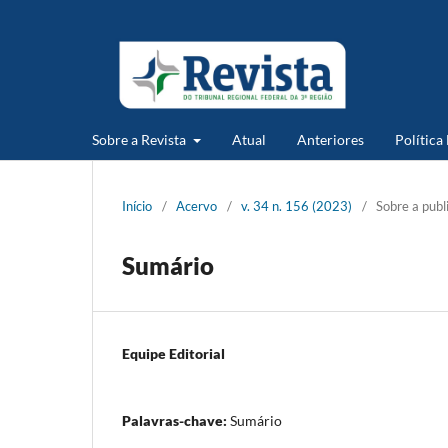
Sobre a Revista
Atual
Anteriores
Política
Início
/
Acervo
/
v. 34 n. 156 (2023)
/
Sobre a publ
Sumário
Equipe Editorial
Palavras-chave:
Sumário