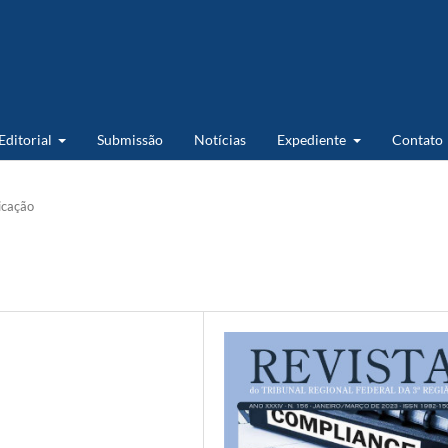
 Editorial
Submissão
Notícias
Expediente
Contato
icação