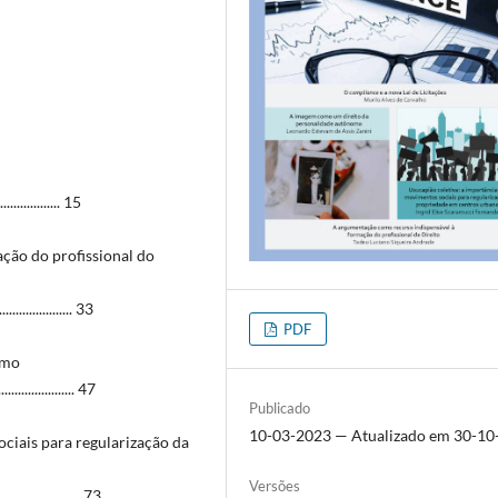
................ 15
ção do profissional do
................. 33
PDF
omo
.................. 47
Publicado
10-03-2023 — Atualizado em 30-10
ciais para regularização da
Versões
................... 73