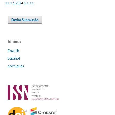
<<
<
1
2
3
4
5
>
>>
Enviar Submissão
Idioma
English
español
português