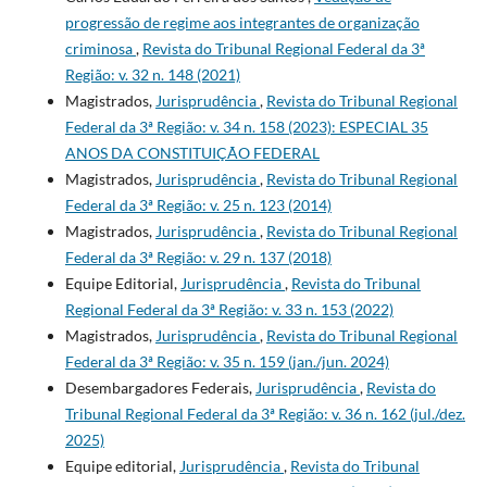
progressão de regime aos integrantes de organização
criminosa
,
Revista do Tribunal Regional Federal da 3ª
Região: v. 32 n. 148 (2021)
Magistrados,
Jurisprudência
,
Revista do Tribunal Regional
Federal da 3ª Região: v. 34 n. 158 (2023): ESPECIAL 35
ANOS DA CONSTITUIÇÃO FEDERAL
Magistrados,
Jurisprudência
,
Revista do Tribunal Regional
Federal da 3ª Região: v. 25 n. 123 (2014)
Magistrados,
Jurisprudência
,
Revista do Tribunal Regional
Federal da 3ª Região: v. 29 n. 137 (2018)
Equipe Editorial,
Jurisprudência
,
Revista do Tribunal
Regional Federal da 3ª Região: v. 33 n. 153 (2022)
Magistrados,
Jurisprudência
,
Revista do Tribunal Regional
Federal da 3ª Região: v. 35 n. 159 (jan./jun. 2024)
Desembargadores Federais,
Jurisprudência
,
Revista do
Tribunal Regional Federal da 3ª Região: v. 36 n. 162 (jul./dez.
2025)
Equipe editorial,
Jurisprudência
,
Revista do Tribunal