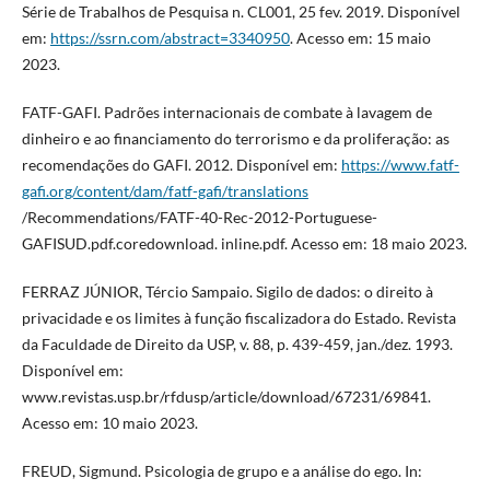
Série de Trabalhos de Pesquisa n. CL001, 25 fev. 2019. Disponível
em:
https://ssrn.com/abstract=3340950
. Acesso em: 15 maio
2023.
FATF-GAFI. Padrões internacionais de combate à lavagem de
dinheiro e ao financiamento do terrorismo e da proliferação: as
recomendações do GAFI. 2012. Disponível em:
https://www.fatf-
gafi.org/content/dam/fatf-gafi/translations
/Recommendations/FATF-40-Rec-2012-Portuguese-
GAFISUD.pdf.coredownload. inline.pdf. Acesso em: 18 maio 2023.
FERRAZ JÚNIOR, Tércio Sampaio. Sigilo de dados: o direito à
privacidade e os limites à função fiscalizadora do Estado. Revista
da Faculdade de Direito da USP, v. 88, p. 439-459, jan./dez. 1993.
Disponível em:
www.revistas.usp.br/rfdusp/article/download/67231/69841.
Acesso em: 10 maio 2023.
FREUD, Sigmund. Psicologia de grupo e a análise do ego. In: