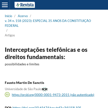
Início
/
Acervo
/
v. 34 n. 158 (2023): ESPECIAL 35 ANOS DA CONSTITUIÇÃO
FEDERAL
/
Artigos
Interceptações telefônicas e os
direitos fundamentais:
possibilidades e limites
Fausto Martin De Sanctis
Universidade de São Paulo
https://orcid.org/0000-0001-9473-2015 (não autenticado)
DOI:
https://doi.org/10.65674/rev-trf3.v34i158.105