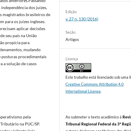
asos anteriores.Passando
 independência dos juízes,
Edição
 magistrados brasileiros de
v. 27 n. 130 (2016)
 para os juízes ingleses.
recisam aplicar decisões
Seção
 de seu país na União
Artigos
ão propícia para
ordenamentos, mudando
e posturas procedimentais
Licença
ra a solução de casos
Este trabalho está licenciado sob uma l
Creative Commons Attribution 4.0
International License
.
operativismo pela
Ao submeter o texto acadêmico à
Revi
 Tributário na PUC/SP.
Tribunal Regional Federal da 3ª Regi
sador visitante (pós-