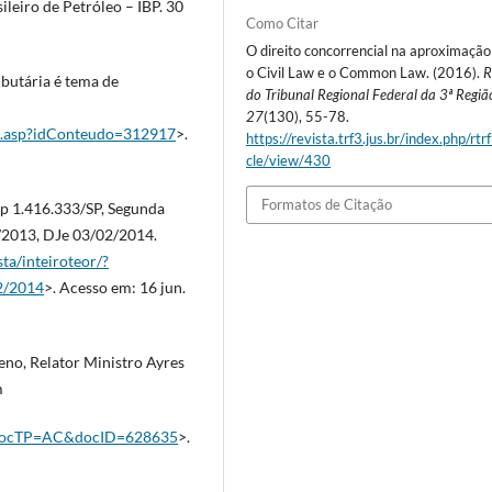
ileiro de Petróleo – IBP. 30
Como Citar
O direito concorrencial na aproximação
o Civil Law e o Common Law. (2016).
R
ibutária é tema de
do Tribunal Regional Federal da 3ª Regiã
27
(130), 55-78.
lhe.asp?idConteudo=312917
>.
https://revista.trf3.jus.br/index.php/rtrf
cle/view/430
Formatos de Citação
sp 1.416.333/SP, Segunda
/2013, DJe 03/02/2014.
sta/inteiroteor/?
2/2014
>. Acesso em: 16 jun.
eno, Relator Ministro Ayres
m
jsp?docTP=AC&docID=628635
>.