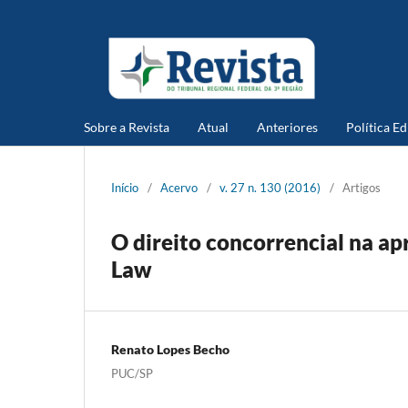
Sobre a Revista
Atual
Anteriores
Política Ed
Início
/
Acervo
/
v. 27 n. 130 (2016)
/
Artigos
O direito concorrencial na a
Law
Renato Lopes Becho
PUC/SP