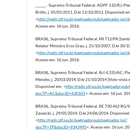
______ . Supremo Tribunal Federal. ADPF 132/RJ, Ple
Britto, j. 05/05/2011, DJe 13/10/2011. Disponível e
<
http://redir.stf.jus.br/paginadorpub/paginador.
Acesso em: 16 jun. 2016.
BRASIL. Supremo Tribunal Federal. MI 712/PA [tamb
Relator Ministro Eros Grau, j. 25/10/2007, DJe 30/1
<
http://redir.stf.jus.br/paginadorpub/paginador.
Acesso em: 16 jun. 2016.
BRASIL. Supremo Tribunal Federal. Rcl 4.335/AC, Ple
Mendes, j. 20/03/2014, DJe 21/10/2014 [Voto-vista d
Disponível em: <
http://redir.stf.jus.br/paginadorpub
docTP=AC&docID=630101
>. Acesso em: 16 jun. 20
BRASIL. Supremo Tribunal Federal. RE 730.462 RG/SP
Zavascki, j. 29/05/2014, DJe 24/06/2014. Disponível
<
http://redir.stf.jus.br/paginadorpub/paginador.jsp?
docTP=TP&docID=9343495
>. Acesso em: 16 jun. 20