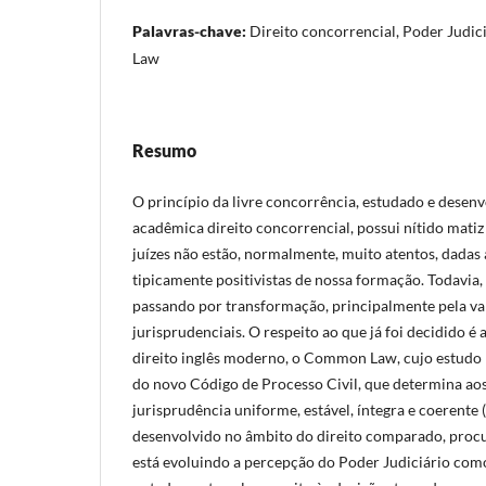
Palavras-chave:
Direito concorrencial, Poder Judic
Law
Resumo
O princípio da livre concorrência, estudado e desenv
acadêmica direito concorrencial, possui nítido matiz 
juízes não estão, normalmente, muito atentos, dadas 
tipicamente positivistas de nossa formação. Todavia, 
passando por transformação, principalmente pela va
jurisprudenciais. O respeito ao que já foi decidido é 
direito inglês moderno, o Common Law, cujo estudo 
do novo Código de Processo Civil, que determina aos
jurisprudência uniforme, estável, íntegra e coerente (
desenvolvido no âmbito do direito comparado, proc
está evoluindo a percepção do Poder Judiciário como 