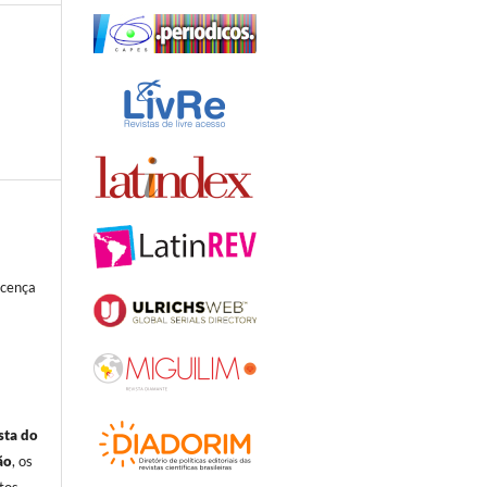
icença
sta do
ão
, os