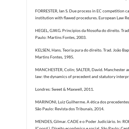
FORRESTER, Ian S. Due process in EC competition cas
institution with flawed procedures. European Law Rev
HEGEL, G.W.G. Princípios da filosofia do direito. Tra
Paulo: Martins Fontes, 2003.
KELSEN, Hans. Teoria pura do direito. Trad. João Ba
Martins Fontes, 1985.
MANCHESTER, Colin; SALTER, David. Manchester and
law: the dynamics of precedent and statutory interpr
Londres: Sweet & Maxwell, 2011.
MARINONI, Luiz Guilherme. A ética dos precedentes:
São Paulo: Revista dos Tribunais, 2014.
MENDES, Gilmar. CADE e o Poder Judiciário. In: R
(Coord.). Direito econômico e social. São Paulo: Cen