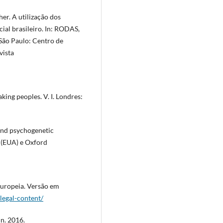
r. A utilização dos
ial brasileiro. In: RODAS,
 São Paulo: Centro de
vista
ing peoples. V. I. Londres:
 and psychogenetic
 (EUA) e Oxford
uropeia. Versão em
/legal-content/
n. 2016.