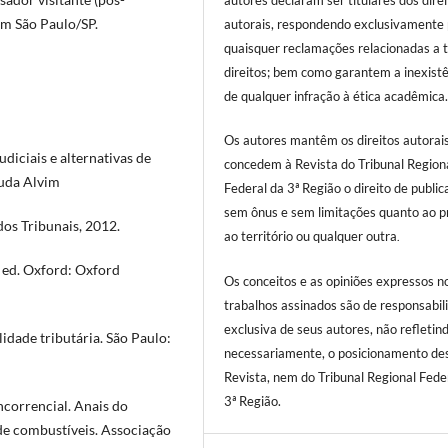
autores declaram ser titulares dos dire
em São Paulo/SP.
autorais, respondendo exclusivamente 
quaisquer reclamações relacionadas a t
direitos; bem como garantem a inexist
de qualquer infração à ética acadêmica
Os autores mantêm os direitos autorai
iciais e alternativas de
concedem à Revista do Tribunal Region
ruda Alvim
Federal da 3ª Região o direito de public
sem ônus e sem limitações quanto ao p
 dos Tribunais, 2012.
ao território ou qualquer outra
.
 ed. Oxford: Oxford
Os conceitos e as opiniões expressos n
trabalhos assinados são de responsabil
exclusiva de seus autores, não refletind
idade tributária. São Paulo:
necessariamente, o posicionamento de
Revista, nem do Tribunal Regional Fede
3ª Região.
correncial. Anais do
de combustíveis. Associação