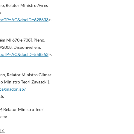
no, Relator Ministro Ayres
m
jsp?docTP=AC&docID=628633
>.
ém MI 670 e 708], Pleno,
0/2008. Disponível em:
jsp?docTP=AC&docID=558553
>.
no, Relator Ministro Gilmar
o Ministro Teori Zavascki].
/paginador.jsp?
16.
, Relator Ministro Teori
 em:
16.