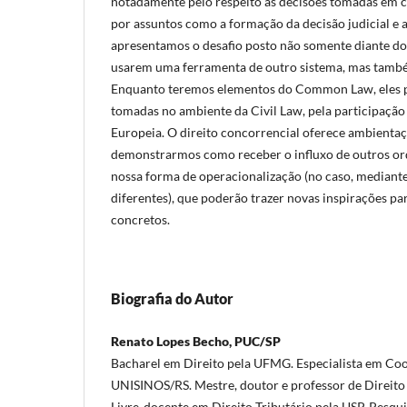
notadamente pelo respeito às decisões tomadas em c
por assuntos como a formação da decisão judicial e a
apresentamos o desafio posto não somente diante dos
usarem uma ferramenta de outro sistema, mas também
Enquanto teremos elementos do Common Law, eles p
tomadas no ambiente da Civil Law, pela participação
Europeia. O direito concorrencial oferece ambientaç
demonstrarmos como receber o influxo de outros 
nossa forma de operacionalização (no caso, mediant
diferentes), que poderão trazer novas inspirações pa
concretos.
Biografia do Autor
Renato Lopes Becho, PUC/SP
Bacharel em Direito pela UFMG. Especialista em Co
UNISINOS/RS. Mestre, doutor e professor de Direito
Livre-docente em Direito Tributário pela USP. Pesqui