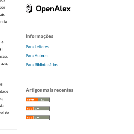
itos
por
ais
ência
.
Informações
s e
Para Leitores
al
Para Autores
ação,
razo,
Para Bibliotecários
os
Artigos mais recentes
idade
o,
sta
ral da