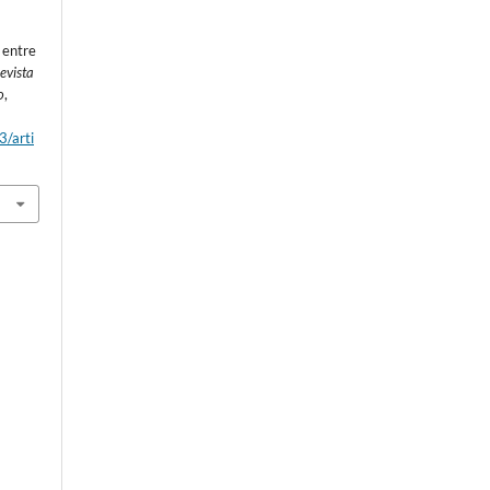
 entre
evista
o
,
3/arti