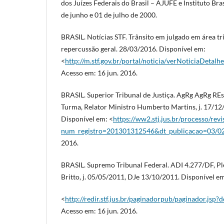
dos Juízes Federais do Brasil – AJUFE e Instituto Bras
de junho e 01 de julho de 2000.
BRASIL. Notícias STF. Trânsito em julgado em área tr
repercussão geral. 28/03/2016. Disponível em:
<
http://m.stf.gov.br/portal/noticia/verNoticiaDeta
Acesso em: 16 jun. 2016.
BRASIL. Superior Tribunal de Justiça. AgRg AgRg RE
Turma, Relator Ministro Humberto Martins, j. 17/12
Disponível em: <
https://ww2.stj.jus.br/processo/revi
num_registro=201301312546&dt_publicacao=03/0
2016.
BRASIL. Supremo Tribunal Federal. ADI 4.277/DF, Pl
Britto, j. 05/05/2011, DJe 13/10/2011. Disponível e
<
http://redir.stf.jus.br/paginadorpub/paginador.
Acesso em: 16 jun. 2016.