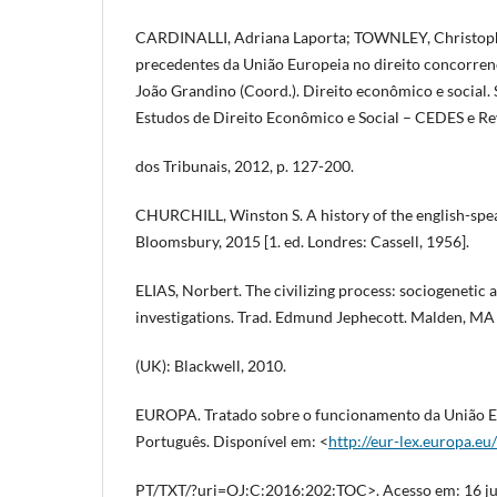
CARDINALLI, Adriana Laporta; TOWNLEY, Christophe
precedentes da União Europeia no direito concorrenc
João Grandino (Coord.). Direito econômico e social.
Estudos de Direito Econômico e Social – CEDES e Re
dos Tribunais, 2012, p. 127-200.
CHURCHILL, Winston S. A history of the english-speak
Bloomsbury, 2015 [1. ed. Londres: Cassell, 1956].
ELIAS, Norbert. The civilizing process: sociogenetic
investigations. Trad. Edmund Jephecott. Malden, MA
(UK): Blackwell, 2010.
EUROPA. Tratado sobre o funcionamento da União E
Português. Disponível em: <
http://eur-lex.europa.eu
PT/TXT/?uri=OJ:C:2016:202:TOC>. Acesso em: 16 ju