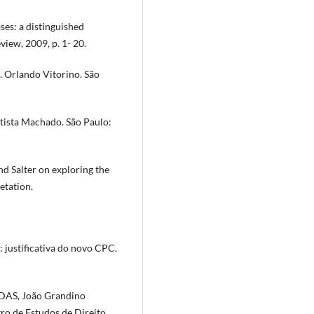
es: a distinguished
iew, 2009, p. 1- 20.
d. Orlando Vitorino. São
ptista Machado. São Paulo:
 Salter on exploring the
etation.
 justificativa do novo CPC.
ODAS, João Grandino
tro de Estudos de Direito