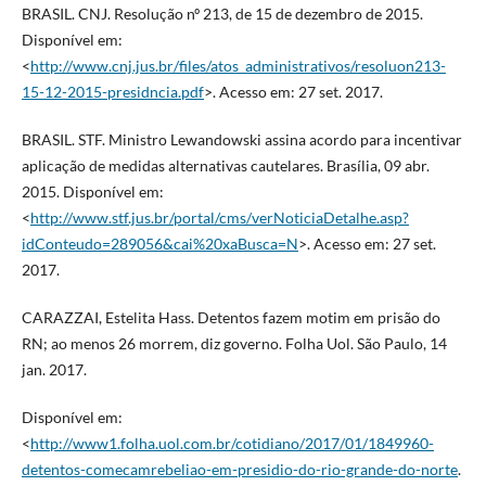
BRASIL. CNJ. Resolução nº 213, de 15 de dezembro de 2015.
Disponível em:
<
http://www.cnj.jus.br/files/atos_administrativos/resoluon213-
15-12-2015-presidncia.pdf
>. Acesso em: 27 set. 2017.
BRASIL. STF. Ministro Lewandowski assina acordo para incentivar
aplicação de medidas alternativas cautelares. Brasília, 09 abr.
2015. Disponível em:
<
http://www.stf.jus.br/portal/cms/verNoticiaDetalhe.asp?
idConteudo=289056&cai%20xaBusca=N
>. Acesso em: 27 set.
2017.
CARAZZAI, Estelita Hass. Detentos fazem motim em prisão do
RN; ao menos 26 morrem, diz governo. Folha Uol. São Paulo, 14
jan. 2017.
Disponível em:
<
http://www1.folha.uol.com.br/cotidiano/2017/01/1849960-
detentos-comecamrebeliao-em-presidio-do-rio-grande-do-norte
.