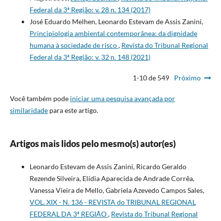
Federal da 3ª Região: v. 28 n. 134 (2017)
José Eduardo Melhen, Leonardo Estevam de Assis Zanini,
Principiologia ambiental contemporânea: da dignidade
humana à sociedade de risco
,
Revista do Tribunal Regional
Federal da 3ª Região: v. 32 n. 148 (2021)
1-10 de 549
Próximo
Você também pode
iniciar uma pesquisa avançada por
similaridade
para este artigo.
Artigos mais lidos pelo mesmo(s) autor(es)
Leonardo Estevam de Assis Zanini, Ricardo Geraldo
Rezende Silveira, Elídia Aparecida de Andrade Corrêa,
Vanessa Vieira de Mello, Gabriela Azevedo Campos Sales,
VOL. XIX - N. 136 - REVISTA do TRIBUNAL REGIONAL
FEDERAL DA 3ª REGIÃO
,
Revista do Tribunal Regional