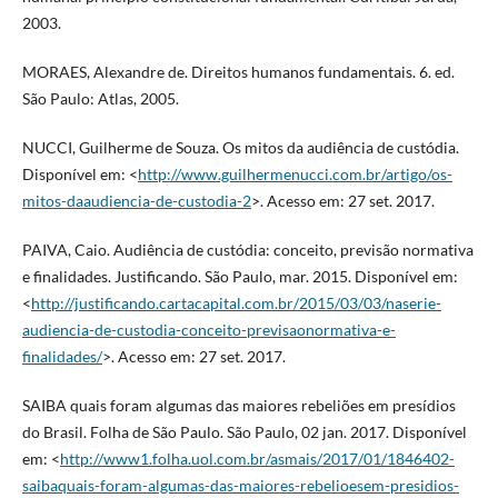
2003.
MORAES, Alexandre de. Direitos humanos fundamentais. 6. ed.
São Paulo: Atlas, 2005.
NUCCI, Guilherme de Souza. Os mitos da audiência de custódia.
Disponível em: <
http://www.guilhermenucci.com.br/artigo/os-
mitos-daaudiencia-de-custodia-2
>. Acesso em: 27 set. 2017.
PAIVA, Caio. Audiência de custódia: conceito, previsão normativa
e finalidades. Justificando. São Paulo, mar. 2015. Disponível em:
<
http://justificando.cartacapital.com.br/2015/03/03/naserie-
audiencia-de-custodia-conceito-previsaonormativa-e-
finalidades/
>. Acesso em: 27 set. 2017.
SAIBA quais foram algumas das maiores rebeliões em presídios
do Brasil. Folha de São Paulo. São Paulo, 02 jan. 2017. Disponível
em: <
http://www1.folha.uol.com.br/asmais/2017/01/1846402-
saibaquais-foram-algumas-das-maiores-rebelioesem-presidios-