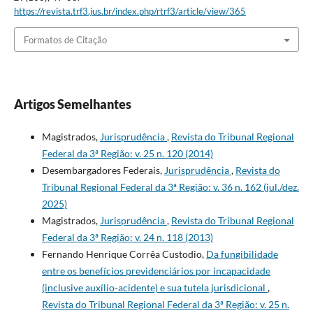
https://revista.trf3.jus.br/index.php/rtrf3/article/view/365
Formatos de Citação
Artigos Semelhantes
Magistrados,
Jurisprudência
,
Revista do Tribunal Regional
Federal da 3ª Região: v. 25 n. 120 (2014)
Desembargadores Federais,
Jurisprudência
,
Revista do
Tribunal Regional Federal da 3ª Região: v. 36 n. 162 (jul./dez.
2025)
Magistrados,
Jurisprudência
,
Revista do Tribunal Regional
Federal da 3ª Região: v. 24 n. 118 (2013)
Fernando Henrique Corrêa Custodio,
Da fungibilidade
entre os benefícios previdenciários por incapacidade
(inclusive auxílio-acidente) e sua tutela jurisdicional
,
Revista do Tribunal Regional Federal da 3ª Região: v. 25 n.