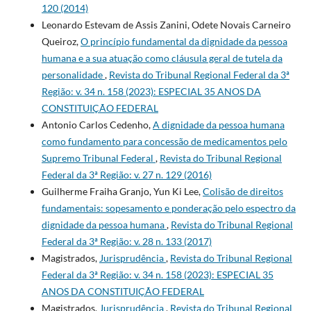
120 (2014)
Leonardo Estevam de Assis Zanini, Odete Novais Carneiro
Queiroz,
O princípio fundamental da dignidade da pessoa
humana e a sua atuação como cláusula geral de tutela da
personalidade
,
Revista do Tribunal Regional Federal da 3ª
Região: v. 34 n. 158 (2023): ESPECIAL 35 ANOS DA
CONSTITUIÇÃO FEDERAL
Antonio Carlos Cedenho,
A dignidade da pessoa humana
como fundamento para concessão de medicamentos pelo
Supremo Tribunal Federal
,
Revista do Tribunal Regional
Federal da 3ª Região: v. 27 n. 129 (2016)
Guilherme Fraiha Granjo, Yun Ki Lee,
Colisão de direitos
fundamentais: sopesamento e ponderação pelo espectro da
dignidade da pessoa humana
,
Revista do Tribunal Regional
Federal da 3ª Região: v. 28 n. 133 (2017)
Magistrados,
Jurisprudência
,
Revista do Tribunal Regional
Federal da 3ª Região: v. 34 n. 158 (2023): ESPECIAL 35
ANOS DA CONSTITUIÇÃO FEDERAL
Magistrados,
Jurisprudência
,
Revista do Tribunal Regional