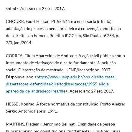
shtml>. Acesso em: 27 set. 2017.
CHOUKR, Fauzi Hassan. PL 554/11 e a necessária (e lenta)
adaptação do processo penal brasileiro à convenção americana
dos direitos do homem. Boletim IBCCrim, São Paulo, nº 254, p.
2/3, jan./2014.
CORREA, Elídia Aparecida de Andrade. A ação civil pública como
instrumento de efetivação do direito fundamental à inclusão
social. Dissertação de mestrado. UENP/Jacarezinho. 2007.
Disponível em: <
https://www.uenp.edu.br/pos-direito-teses-
dissertacoes-defendidas/direitodissertacoes/1955-elidia-
aparecida-de-andradecorrea/file
>. Acesso em: 27 set. 2017.
HESSE , Konrad. A força normativa da constituição. Porto Alegre:
Sérgio Antonio Fabris, 1991.
MARTINS, Flademir Jeronimo Belinati. Dignidade da pessoa
humana: princípio constitucional fundamental. Curitiba: Juruá,