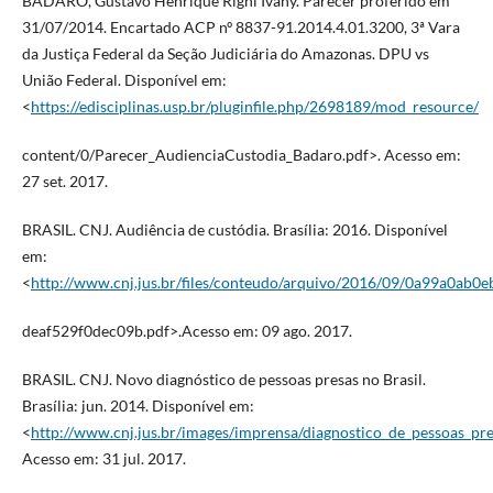
BADARÓ, Gustavo Henrique Righi Ivahy. Parecer proferido em
31/07/2014. Encartado ACP nº 8837-91.2014.4.01.3200, 3ª Vara
da Justiça Federal da Seção Judiciária do Amazonas. DPU vs
União Federal. Disponível em:
<
https://edisciplinas.usp.br/pluginfile.php/2698189/mod_resource/
content/0/Parecer_AudienciaCustodia_Badaro.pdf>. Acesso em:
27 set. 2017.
BRASIL. CNJ. Audiência de custódia. Brasília: 2016. Disponível
em:
<
http://www.cnj.jus.br/files/conteudo/arquivo/2016/09/0a99a0ab0
deaf529f0dec09b.pdf>.Acesso em: 09 ago. 2017.
BRASIL. CNJ. Novo diagnóstico de pessoas presas no Brasil.
Brasília: jun. 2014. Disponível em:
<
http://www.cnj.jus.br/images/imprensa/diagnostico_de_pessoas_pr
Acesso em: 31 jul. 2017.