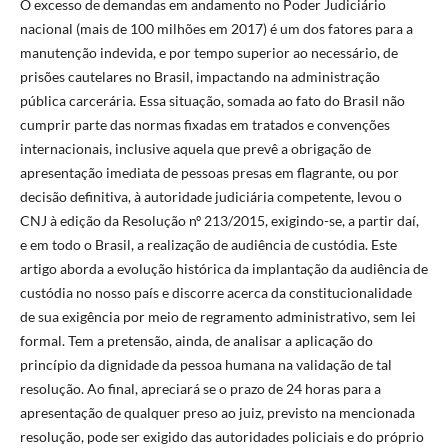
O excesso de demandas em andamento no Poder Judiciário
nacional (mais de 100 milhões em 2017) é um dos fatores para a
manutenção indevida, e por tempo superior ao necessário, de
prisões cautelares no Brasil, impactando na administração
pública carcerária. Essa situação, somada ao fato do Brasil não
cumprir parte das normas fixadas em tratados e convenções
internacionais, inclusive aquela que prevê a obrigação de
apresentação imediata de pessoas presas em flagrante, ou por
decisão definitiva, à autoridade judiciária competente, levou o
CNJ à edição da Resolução nº 213/2015, exigindo-se, a partir daí,
e em todo o Brasil, a realização de audiência de custódia. Este
artigo aborda a evolução histórica da implantação da audiência de
custódia no nosso país e discorre acerca da constitucionalidade
de sua exigência por meio de regramento administrativo, sem lei
formal. Tem a pretensão, ainda, de analisar a aplicação do
princípio da dignidade da pessoa humana na validação de tal
resolução. Ao final, apreciará se o prazo de 24 horas para a
apresentação de qualquer preso ao juiz, previsto na mencionada
resolução, pode ser exigido das autoridades policiais e do próprio