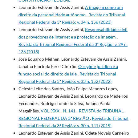
Leonardo Estevam de Assis Zanini,
A imagem como um
direito da personalidade autônomo
,
Revista do Tribunal
Regional Federal da 3ª Região: v. 34 n. 156 (2023)
Leonardo Estevam de Assis Zanini,
Responsabilidade civil
dos provedores de internet e a proteção da imagem
,
Revista do Tribunal Regional Federal da 3ª Região: v. 29 n.
136 (2018)
José Eduardo Melhen, Leonardo Estevam de Assis Zanini,
Janaina Florinda Ferri Cintrão,
O regime jurídico e a
função social do direito de laje
,
Revista do Tribunal
Regional Federal da 3ª Região: v. 33 n. 152 (2022)
Celeste Leite dos Santos, João Felipe Menezes Lopes,
Leonardo Estevam de Assis Zanini, Leonardo de Medeiros
Fernandes, Rodrigo Tomiello Silva, Juliana Paula
Magalhães,
VOL. XXX - N. 141 - REVISTA do TRIBUNAL
REGIONAL FEDERAL DA 3ª REGIÃO
,
Revista do Tribunal
Regional Federal da 3ª Região: v. 30 n. 141 (2019)
Leonardo Estevam de Assis Zanini, Odete Novais Carneiro