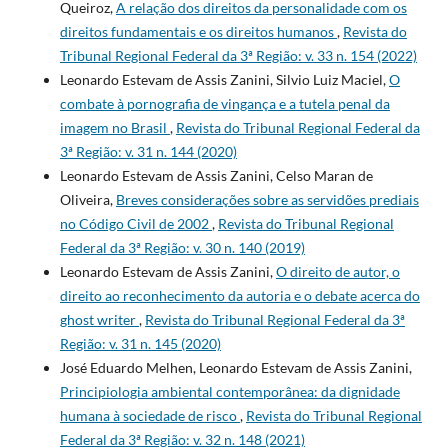
Queiroz,
A relação dos direitos da personalidade com os
direitos fundamentais e os direitos humanos
,
Revista do
Tribunal Regional Federal da 3ª Região: v. 33 n. 154 (2022)
Leonardo Estevam de Assis Zanini, Silvio Luiz Maciel,
O
combate à pornografia de vingança e a tutela penal da
imagem no Brasil
,
Revista do Tribunal Regional Federal da
3ª Região: v. 31 n. 144 (2020)
Leonardo Estevam de Assis Zanini, Celso Maran de
Oliveira,
Breves considerações sobre as servidões prediais
no Código Civil de 2002
,
Revista do Tribunal Regional
Federal da 3ª Região: v. 30 n. 140 (2019)
Leonardo Estevam de Assis Zanini,
O direito de autor, o
direito ao reconhecimento da autoria e o debate acerca do
ghost writer
,
Revista do Tribunal Regional Federal da 3ª
Região: v. 31 n. 145 (2020)
José Eduardo Melhen, Leonardo Estevam de Assis Zanini,
Principiologia ambiental contemporânea: da dignidade
humana à sociedade de risco
,
Revista do Tribunal Regional
Federal da 3ª Região: v. 32 n. 148 (2021)