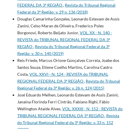
FEDERAL DA 3ª REGIÃO
,
Revista do Tribunal Regional
Federal da 3ª Região: v. 29 n. 136 (2018)
Douglas Camarinha Gonzales, Leonardo Estevam de Assis
Zanini, Celso Maran de Oliveira, Frederico Poles
Borgonovi, Roberto Beijato Junior,
VOL. XX - N. 140 -
REVISTA do TRIBUNAL REGIONAL FEDERAL DA 3ª
REGIÃO
,
Revista do Tribunal Regional Federal da 3ª
Região: v. 30 n. 140 (2019)
Reis Friede, Marcus Orione Gonçalves Correia, Joabe dos
Santos Souza, Etiene Coelho Martins, Carolina Castro
Costa,
VOL. XXVI - N. 124 - REVISTA do TRIBUNAL
REGIONAL FEDERAL DA 3ª REGIÃO
,
Revista do Tribunal
Regional Federal da 3ª Região: v. 26 n. 124 (2015)
José Eduardo Melhen, Leonardo Estevam de Assis Zanini,
Janaina Florinda Ferri Cintrão, Fabiano Righi, Fábio
Wellington Ataíde Alves,
VOL. XXXIII - N. 152 - REVISTA do
TRIBUNAL REGIONAL FEDERAL DA 3ª REGIÃO
,
Revista
do Tribunal Regional Federal da 3ª Região: v. 33 n. 152