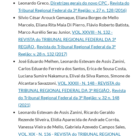
Leonardo Greco,
Diretrizes gerais do novo CPC
,
Revista do
Tribunal Regional Federal da 3ª Região: v. 27 n. 128 (2016)
Silvio César Arouck Gemaque, Eliana Borges de Mello
Marcelo, Eliana Rita Maia Di Pierro, Flávio Roberto Batista,
Marco Aurélio Serau Junior,
VOL. XXVIII - N. 132 -
REVISTA do TRIBUNAL REGIONAL FEDERAL DA 3ª
REGIÃO
,
Revista do Tribunal Regional Federal da 3ª
Região: v. 28 n. 132 (2017)
José Eduardo Melhen, Leonardo Estevam de Assis Zanini,
Carlos Eduardo Ferreira dos Santos, Erica de Sousa Costa,
Luciana Sumire Nakamura, Elival da Silva Ramos, Simone de
Alcantara Savazzoni,
VOL. XXXII - N. 148 - REVISTA do
TRIBUNAL REGIONAL FEDERAL DA 3ª REGIÃO
,
Revista
do Tribunal Regional Federal da 3ª Região: v. 32 n. 148
(2021)
Leonardo Estevam de Assis Zanini, Ricardo Geraldo
Rezende Silveira, Elídia Aparecida de Andrade Corrêa,
Vanessa Vieira de Mello, Gabriela Azevedo Campos Sales,
VOL. XIX - N. 136 - REVISTA do TRIBUNAL REGIONAL