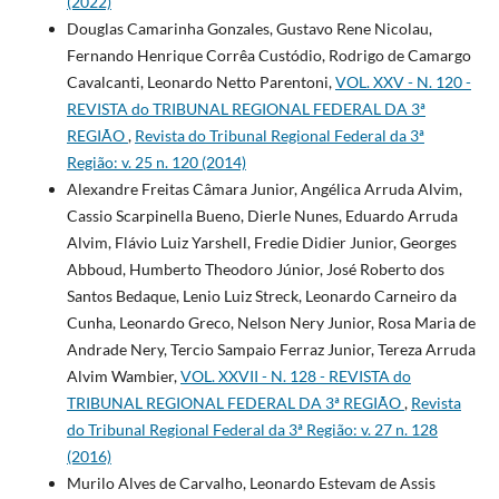
(2022)
Douglas Camarinha Gonzales, Gustavo Rene Nicolau,
Fernando Henrique Corrêa Custódio, Rodrigo de Camargo
Cavalcanti, Leonardo Netto Parentoni,
VOL. XXV - N. 120 -
REVISTA do TRIBUNAL REGIONAL FEDERAL DA 3ª
REGIÃO
,
Revista do Tribunal Regional Federal da 3ª
Região: v. 25 n. 120 (2014)
Alexandre Freitas Câmara Junior, Angélica Arruda Alvim,
Cassio Scarpinella Bueno, Dierle Nunes, Eduardo Arruda
Alvim, Flávio Luiz Yarshell, Fredie Didier Junior, Georges
Abboud, Humberto Theodoro Júnior, José Roberto dos
Santos Bedaque, Lenio Luiz Streck, Leonardo Carneiro da
Cunha, Leonardo Greco, Nelson Nery Junior, Rosa Maria de
Andrade Nery, Tercio Sampaio Ferraz Junior, Tereza Arruda
Alvim Wambier,
VOL. XXVII - N. 128 - REVISTA do
TRIBUNAL REGIONAL FEDERAL DA 3ª REGIÃO
,
Revista
do Tribunal Regional Federal da 3ª Região: v. 27 n. 128
(2016)
Murilo Alves de Carvalho, Leonardo Estevam de Assis