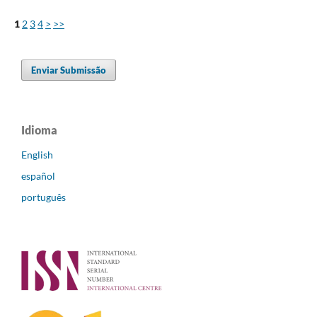
1
2
3
4
>
>>
Enviar Submissão
Idioma
English
español
português