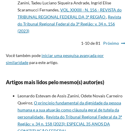
Zanini, Tadeu Luciano Siqueira Andrade, Ingrid Elise
Scaramucci Fernandes,
VOL. XXXIII - N. 156 - REVISTA do
TRIBUNAL REGIONAL FEDERAL DA 3ª REGIÃO
,
Revista
do Tribunal Regional Federal da 3ª Região: v. 34 n. 156
(2023)
1-10 de 81
Próximo
Você também pode
iniciar uma pesquisa avançada por
similaridade
para este artigo.
Artigos mais lidos pelo mesmo(s) autor(es)
Leonardo Estevam de Assis Zanini, Odete Novais Carneiro
Queiroz,
O princípio fundamental da dignidade da pessoa
humana e a sua atuação como cláusula geral de tutela da
personalidade
,
Revista do Tribunal Regional Federal da 3ª
Região: v. 34 n. 158 (2023): ESPECIAL 35 ANOS DA
CONSTITUIÇÃO FEDERAL