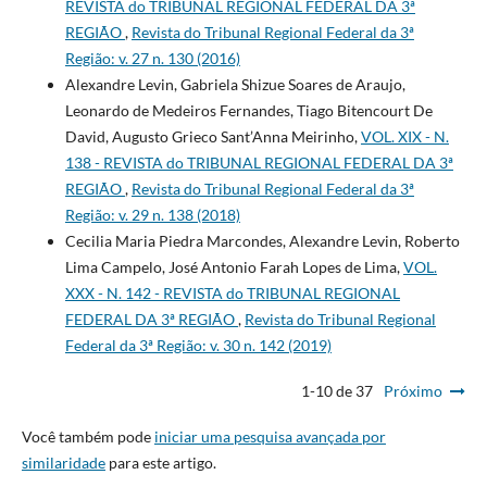
REVISTA do TRIBUNAL REGIONAL FEDERAL DA 3ª
REGIÃO
,
Revista do Tribunal Regional Federal da 3ª
Região: v. 27 n. 130 (2016)
Alexandre Levin, Gabriela Shizue Soares de Araujo,
Leonardo de Medeiros Fernandes, Tiago Bitencourt De
David, Augusto Grieco Sant’Anna Meirinho,
VOL. XIX - N.
138 - REVISTA do TRIBUNAL REGIONAL FEDERAL DA 3ª
REGIÃO
,
Revista do Tribunal Regional Federal da 3ª
Região: v. 29 n. 138 (2018)
Cecilia Maria Piedra Marcondes, Alexandre Levin, Roberto
Lima Campelo, José Antonio Farah Lopes de Lima,
VOL.
XXX - N. 142 - REVISTA do TRIBUNAL REGIONAL
FEDERAL DA 3ª REGIÃO
,
Revista do Tribunal Regional
Federal da 3ª Região: v. 30 n. 142 (2019)
1-10 de 37
Próximo
Você também pode
iniciar uma pesquisa avançada por
similaridade
para este artigo.