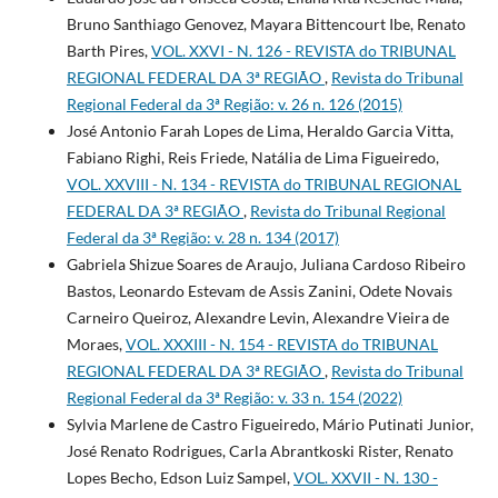
Bruno Santhiago Genovez, Mayara Bittencourt Ibe, Renato
Barth Pires,
VOL. XXVI - N. 126 - REVISTA do TRIBUNAL
REGIONAL FEDERAL DA 3ª REGIÃO
,
Revista do Tribunal
Regional Federal da 3ª Região: v. 26 n. 126 (2015)
José Antonio Farah Lopes de Lima, Heraldo Garcia Vitta,
Fabiano Righi, Reis Friede, Natália de Lima Figueiredo,
VOL. XXVIII - N. 134 - REVISTA do TRIBUNAL REGIONAL
FEDERAL DA 3ª REGIÃO
,
Revista do Tribunal Regional
Federal da 3ª Região: v. 28 n. 134 (2017)
Gabriela Shizue Soares de Araujo, Juliana Cardoso Ribeiro
Bastos, Leonardo Estevam de Assis Zanini, Odete Novais
Carneiro Queiroz, Alexandre Levin, Alexandre Vieira de
Moraes,
VOL. XXXIII - N. 154 - REVISTA do TRIBUNAL
REGIONAL FEDERAL DA 3ª REGIÃO
,
Revista do Tribunal
Regional Federal da 3ª Região: v. 33 n. 154 (2022)
Sylvia Marlene de Castro Figueiredo, Mário Putinati Junior,
José Renato Rodrigues, Carla Abrantkoski Rister, Renato
Lopes Becho, Edson Luiz Sampel,
VOL. XXVII - N. 130 -