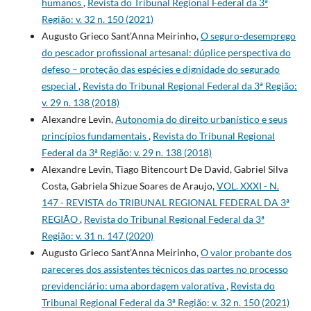
humanos
,
Revista do Tribunal Regional Federal da 3ª
Região: v. 32 n. 150 (2021)
Augusto Grieco Sant’Anna Meirinho,
O seguro-desemprego
do pescador profissional artesanal: dúplice perspectiva do
defeso – proteção das espécies e dignidade do segurado
especial
,
Revista do Tribunal Regional Federal da 3ª Região:
v. 29 n. 138 (2018)
Alexandre Levin,
Autonomia do direito urbanístico e seus
princípios fundamentais
,
Revista do Tribunal Regional
Federal da 3ª Região: v. 29 n. 138 (2018)
Alexandre Levin, Tiago Bitencourt De David, Gabriel Silva
Costa, Gabriela Shizue Soares de Araujo,
VOL. XXXI - N.
147 - REVISTA do TRIBUNAL REGIONAL FEDERAL DA 3ª
REGIÃO
,
Revista do Tribunal Regional Federal da 3ª
Região: v. 31 n. 147 (2020)
Augusto Grieco Sant’Anna Meirinho,
O valor probante dos
pareceres dos assistentes técnicos das partes no processo
previdenciário: uma abordagem valorativa
,
Revista do
Tribunal Regional Federal da 3ª Região: v. 32 n. 150 (2021)