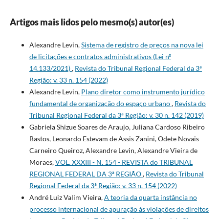
Artigos mais lidos pelo mesmo(s) autor(es)
Alexandre Levin,
Sistema de registro de preços na nova lei
de licitações e contratos administrativos (Lei nº
14.133/2021)
,
Revista do Tribunal Regional Federal da 3ª
Região: v. 33 n. 154 (2022)
Alexandre Levin,
Plano diretor como instrumento jurídico
fundamental de organização do espaço urbano
,
Revista do
Tribunal Regional Federal da 3ª Região: v. 30 n. 142 (2019)
Gabriela Shizue Soares de Araujo, Juliana Cardoso Ribeiro
Bastos, Leonardo Estevam de Assis Zanini, Odete Novais
Carneiro Queiroz, Alexandre Levin, Alexandre Vieira de
Moraes,
VOL. XXXIII - N. 154 - REVISTA do TRIBUNAL
REGIONAL FEDERAL DA 3ª REGIÃO
,
Revista do Tribunal
Regional Federal da 3ª Região: v. 33 n. 154 (2022)
André Luiz Valim Vieira,
A teoria da quarta instância no
processo internacional de apuração às violações de direitos