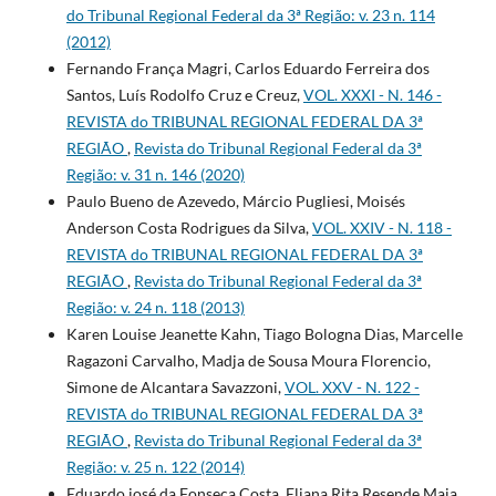
do Tribunal Regional Federal da 3ª Região: v. 23 n. 114
(2012)
Fernando França Magri, Carlos Eduardo Ferreira dos
Santos, Luís Rodolfo Cruz e Creuz,
VOL. XXXI - N. 146 -
REVISTA do TRIBUNAL REGIONAL FEDERAL DA 3ª
REGIÃO
,
Revista do Tribunal Regional Federal da 3ª
Região: v. 31 n. 146 (2020)
Paulo Bueno de Azevedo, Márcio Pugliesi, Moisés
Anderson Costa Rodrigues da Silva,
VOL. XXIV - N. 118 -
REVISTA do TRIBUNAL REGIONAL FEDERAL DA 3ª
REGIÃO
,
Revista do Tribunal Regional Federal da 3ª
Região: v. 24 n. 118 (2013)
Karen Louise Jeanette Kahn, Tiago Bologna Dias, Marcelle
Ragazoni Carvalho, Madja de Sousa Moura Florencio,
Simone de Alcantara Savazzoni,
VOL. XXV - N. 122 -
REVISTA do TRIBUNAL REGIONAL FEDERAL DA 3ª
REGIÃO
,
Revista do Tribunal Regional Federal da 3ª
Região: v. 25 n. 122 (2014)
Eduardo josé da Fonseca Costa, Eliana Rita Resende Maia,