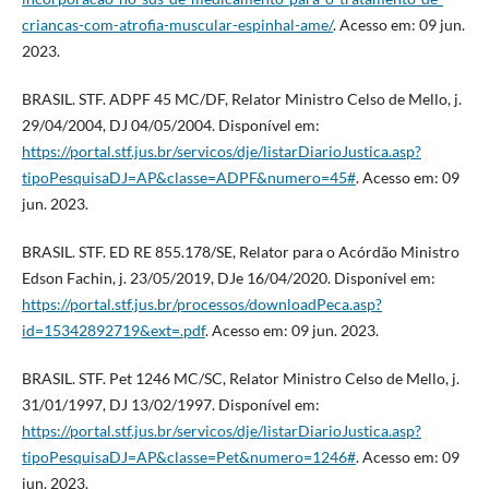
criancas-com-atrofia-muscular-espinhal-ame/
. Acesso em: 09 jun.
2023.
BRASIL. STF. ADPF 45 MC/DF, Relator Ministro Celso de Mello, j.
29/04/2004, DJ 04/05/2004. Disponível em:
https://portal.stf.jus.br/servicos/dje/listarDiarioJustica.asp?
tipoPesquisaDJ=AP&classe=ADPF&numero=45#
. Acesso em: 09
jun. 2023.
BRASIL. STF. ED RE 855.178/SE, Relator para o Acórdão Ministro
Edson Fachin, j. 23/05/2019, DJe 16/04/2020. Disponível em:
https://portal.stf.jus.br/processos/downloadPeca.asp?
id=15342892719&ext=.pdf
. Acesso em: 09 jun. 2023.
BRASIL. STF. Pet 1246 MC/SC, Relator Ministro Celso de Mello, j.
31/01/1997, DJ 13/02/1997. Disponível em:
https://portal.stf.jus.br/servicos/dje/listarDiarioJustica.asp?
tipoPesquisaDJ=AP&classe=Pet&numero=1246#
. Acesso em: 09
jun. 2023.