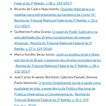
Federal da 3ª Região: v. 28 n. 134 (2017)
Ricardo de Castro Nascimento,
Questão federativa e as
medidas para enfrentamento da pandemia da Covid-19
,
Revista do Tribunal Regional Federal da 3ª Região: v. 32 n.
151 (2021)
Guilherme Fraiha Granjo,
O papel do Poder Judiciário na
aplicabilidade dos direitos fundamentais de segunda
dimensão
,
Revista do Tribunal Regional Federal da 3ª
Região: v. 27 n. 129 (2016)
Marco Aurélio Serau Junior,
Justiça constitucional e litígio
estrutural no Brasil: o exemplo dos direitos previdenciários
,
Revista do Tribunal Regional Federal da 3ª Região: v. 28 n.
132 (2017)
José Carlos Kraemer Bortoloti, Gabriela Pavoski, Simone
Paula Vesoloski,
O direito fundamental social à saúde como
qualidade de vida: a experiência da Política Nacional de
Práticas Integrativas e Complementares
,
Revista do
Tribunal Regional Federal da 3ª Região: v. 35 n. 159
(jan./jun. 2024)