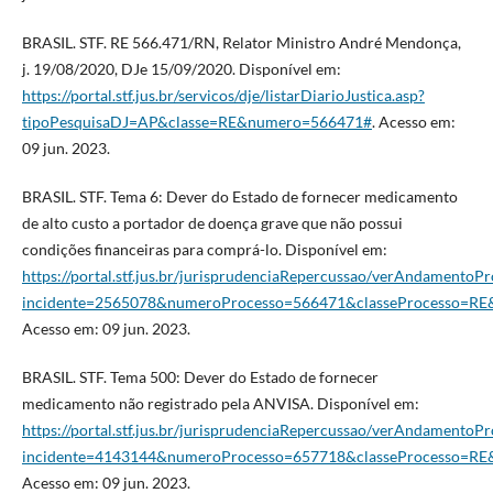
BRASIL. STF. RE 566.471/RN, Relator Ministro André Mendonça,
j. 19/08/2020, DJe 15/09/2020. Disponível em:
https://portal.stf.jus.br/servicos/dje/listarDiarioJustica.asp?
tipoPesquisaDJ=AP&classe=RE&numero=566471#
. Acesso em:
09 jun. 2023.
BRASIL. STF. Tema 6: Dever do Estado de fornecer medicamento
de alto custo a portador de doença grave que não possui
condições financeiras para comprá-lo. Disponível em:
https://portal.stf.jus.br/jurisprudenciaRepercussao/verAndamentoPr
incidente=2565078&numeroProcesso=566471&classeProcesso=R
Acesso em: 09 jun. 2023.
BRASIL. STF. Tema 500: Dever do Estado de fornecer
medicamento não registrado pela ANVISA. Disponível em:
https://portal.stf.jus.br/jurisprudenciaRepercussao/verAndamentoPr
incidente=4143144&numeroProcesso=657718&classeProcesso=R
Acesso em: 09 jun. 2023.