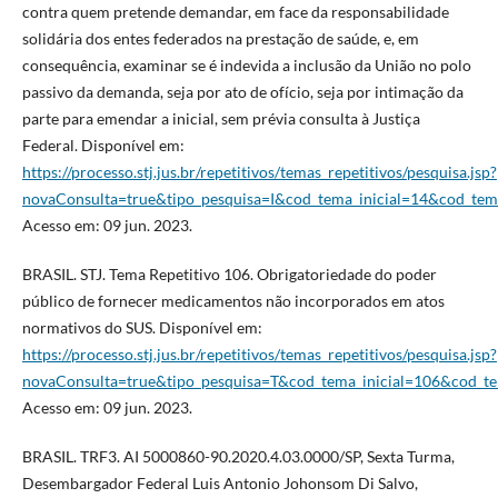
contra quem pretende demandar, em face da responsabilidade
solidária dos entes federados na prestação de saúde, e, em
consequência, examinar se é indevida a inclusão da União no polo
passivo da demanda, seja por ato de ofício, seja por intimação da
parte para emendar a inicial, sem prévia consulta à Justiça
Federal. Disponível em:
https://processo.stj.jus.br/repetitivos/temas_repetitivos/pesquisa.jsp?
novaConsulta=true&tipo_pesquisa=I&cod_tema_inicial=14&cod_tem
Acesso em: 09 jun. 2023.
BRASIL. STJ. Tema Repetitivo 106. Obrigatoriedade do poder
público de fornecer medicamentos não incorporados em atos
normativos do SUS. Disponível em:
https://processo.stj.jus.br/repetitivos/temas_repetitivos/pesquisa.jsp?
novaConsulta=true&tipo_pesquisa=T&cod_tema_inicial=106&cod_te
Acesso em: 09 jun. 2023.
BRASIL. TRF3. AI 5000860-90.2020.4.03.0000/SP, Sexta Turma,
Desembargador Federal Luis Antonio Johonsom Di Salvo,