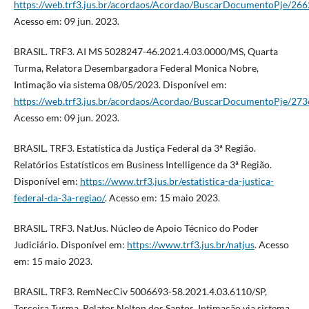
https://web.trf3.jus.br/acordaos/Acordao/BuscarDocumentoPje/26
Acesso em: 09 jun. 2023.
BRASIL. TRF3. AI MS 5028247-46.2021.4.03.0000/MS, Quarta
Turma, Relatora Desembargadora Federal Monica Nobre,
Intimação via sistema 08/05/2023. Disponível em:
https://web.trf3.jus.br/acordaos/Acordao/BuscarDocumentoPje/27
Acesso em: 09 jun. 2023.
BRASIL. TRF3. Estatística da Justiça Federal da 3ª Região.
Relatórios Estatísticos em Business Intelligence da 3ª Região.
Disponível em:
https://www.trf3.jus.br/estatistica-da-justica-
federal-da-3a-regiao/
. Acesso em: 15 maio 2023.
BRASIL. TRF3. NatJus. Núcleo de Apoio Técnico do Poder
Judiciário. Disponível em:
https://www.trf3.jus.br/natjus
. Acesso
em: 15 maio 2023.
BRASIL. TRF3. RemNecCiv 5006693-58.2021.4.03.6110/SP,
Terceira Turma, Relator Nelton dos Santos, Intimação via sistema