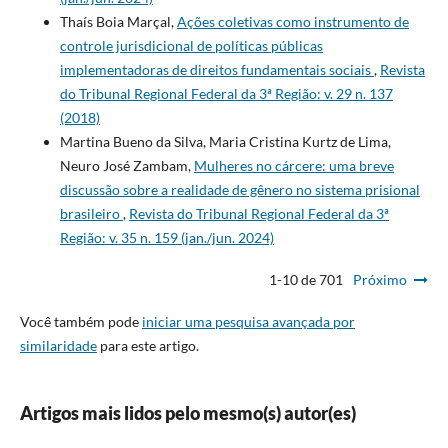
Thaís Boia Marçal,
Ações coletivas como instrumento de
controle jurisdicional de políticas públicas
implementadoras de direitos fundamentais sociais
,
Revista
do Tribunal Regional Federal da 3ª Região: v. 29 n. 137
(2018)
Martina Bueno da Silva, Maria Cristina Kurtz de Lima,
Neuro José Zambam,
Mulheres no cárcere: uma breve
discussão sobre a realidade de gênero no sistema prisional
brasileiro
,
Revista do Tribunal Regional Federal da 3ª
Região: v. 35 n. 159 (jan./jun. 2024)
1-10 de 701
Próximo
Você também pode
iniciar uma pesquisa avançada por
similaridade
para este artigo.
Artigos mais lidos pelo mesmo(s) autor(es)