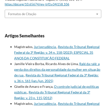
https://doi.org/10.65674/rev-trf3.v34i158.106
Formatos de Citação
Artigos Semelhantes
Magistrados,
Jurisprudência
,
Revista do Tribunal Regional
Federal da 3ª Região: v. 34 n. 158 (2023): ESPECIAL 35
ANOS DA CONSTITUIÇÃO FEDERAL
Jamille Vieira Borba, Ricardo Alves de Lima,
Ralé da ralé: a
perda dos direitos da personalidade da mulher em situação
de rua
,
Revista do Tribunal Regional Federal da 3ª Região:
v. 36 n. 161 (jan./jun. 2025)
Giselle de Amaro e França,
O controle judicial de políticas
públicas
,
Revista do Tribunal Regional Federal da 3ª
Região: v. 23 n. 115 (2012)
Magistrados,
Jurisprudência
,
Revista do Tribunal Regional