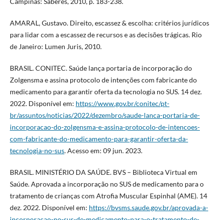
Campinas: Saberes, 2010, p. 183-238.
AMARAL, Gustavo. Direito, escassez & escolha: critérios jurídicos
para lidar com a escassez de recursos e as decisões trágicas. Rio
de Janeiro: Lumen Juris, 2010.
BRASIL. CONITEC. Saúde lança portaria de incorporação do
Zolgensma e assina protocolo de intenções com fabricante do
medicamento para garantir oferta da tecnologia no SUS. 14 dez.
2022. Disponível em:
https://www.gov.br/conitec/pt-
br/assuntos/noticias/2022/dezembro/saude-lanca-portaria-de-
incorporacao-do-zolgensma-e-assina-protocolo-de-intencoes-
com-fabricante-do-medicamento-para-garantir-oferta-da-
tecnologia-no-sus
. Acesso em: 09 jun. 2023.
BRASIL. MINISTÉRIO DA SAÚDE. BVS – Biblioteca Virtual em
Saúde. Aprovada a incorporação no SUS de medicamento para o
tratamento de crianças com Atrofia Muscular Espinhal (AME). 14
dez. 2022. Disponível em:
https://bvsms.saude.gov.br/aprovada-a-
incorporacao-no-sus-de-medicamento-para-o-tratamento-de-