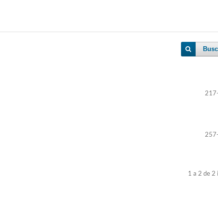
Busc
217
257
1 a 2 de 2 