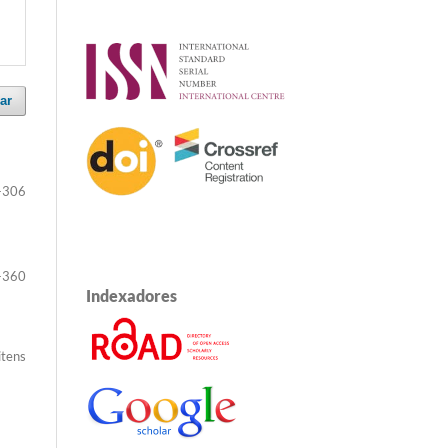
ar
-306
-360
Indexadores
itens