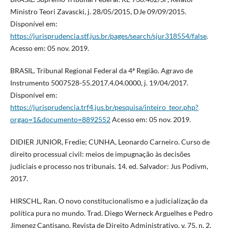
Ministro Teori Zavascki, j. 28/05/2015, DJe 09/09/2015.
Disponível em:
https://jurisprudencia.stf.jus.br/pages/search/sjur318554/false
.
Acesso em: 05 nov. 2019.
BRASIL. Tribunal Regional Federal da 4ª Região. Agravo de
Instrumento 5007528-55.2017.4.04.0000, j. 19/04/2017.
Disponível em:
https://jurisprudencia.trf4.jus.br/pesquisa/inteiro_teor.php?
orgao=1&documento=8892552
Acesso em: 05 nov. 2019.
DIDIER JUNIOR, Fredie; CUNHA, Leonardo Carneiro. Curso de
direito processual civil: meios de impugnação às decisões
judiciais e processo nos tribunais. 14. ed. Salvador: Jus Podivm,
2017.
HIRSCHL, Ran. O novo constitucionalismo e a judicialização da
política pura no mundo. Trad. Diego Werneck Arguelhes e Pedro
Jimenez Cantisano. Revista de Direito Administrativo, v. 75, n. 2,