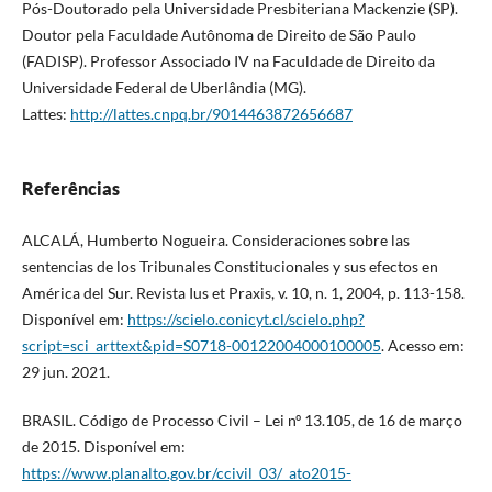
Pós-Doutorado pela Universidade Presbiteriana Mackenzie (SP).
Doutor pela Faculdade Autônoma de Direito de São Paulo
(FADISP). Professor Associado IV na Faculdade de Direito da
Universidade Federal de Uberlândia (MG).
Lattes:
http://lattes.cnpq.br/9014463872656687
Referências
ALCALÁ, Humberto Nogueira. Consideraciones sobre las
sentencias de los Tribunales Constitucionales y sus efectos en
América del Sur. Revista Ius et Praxis, v. 10, n. 1, 2004, p. 113-158.
Disponível em:
https://scielo.conicyt.cl/scielo.php?
script=sci_arttext&pid=S0718-00122004000100005
. Acesso em:
29 jun. 2021.
BRASIL. Código de Processo Civil – Lei nº 13.105, de 16 de março
de 2015. Disponível em:
https://www.planalto.gov.br/ccivil_03/_ato2015-