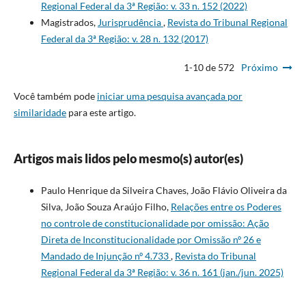
Regional Federal da 3ª Região: v. 33 n. 152 (2022)
Magistrados,
Jurisprudência
,
Revista do Tribunal Regional
Federal da 3ª Região: v. 28 n. 132 (2017)
1-10 de 572
Próximo
Você também pode
iniciar uma pesquisa avançada por
similaridade
para este artigo.
Artigos mais lidos pelo mesmo(s) autor(es)
Paulo Henrique da Silveira Chaves, João Flávio Oliveira da
Silva, João Souza Araújo Filho,
Relações entre os Poderes
no controle de constitucionalidade por omissão: Ação
Direta de Inconstitucionalidade por Omissão nº 26 e
Mandado de Injunção nº 4.733
,
Revista do Tribunal
Regional Federal da 3ª Região: v. 36 n. 161 (jan./jun. 2025)